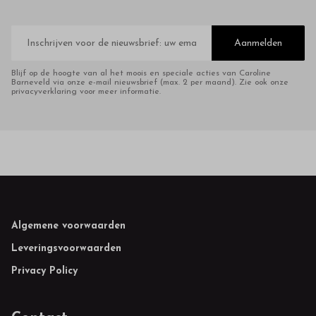
E-
mailadres
Aanmelden
Blijf op de hoogte van al het moois en speciale acties van Caroline
Barneveld via onze e-mail nieuwsbrief (max. 2 per maand). Zie ook onze
privacyverklaring voor meer informatie.
Footer
Algemene voorwaarden
Leveringsvoorwaarden
Privacy Policy