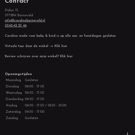
Contact
Dijkje 13
3771BN Barneveld
info@carolinebarneveld.nl
0342-42 23 46
Caroline mode voor baby & kind is op alle zon- en feestdagen gesloten.
Virtuele tour door de winkel --> Klik hier
Review schrijven over onze winkel? Klik hier
Openingstijden
Maandag
Gesloten
Dinsdag
09:30 - 17:30
Woensdag
09:30 - 17:30
Donderdag
09:30 - 17:30
Vrijdag
09:30 - 17:30 / 18:30 - 21:00
Zaterdag
09:30 - 17:00
Zondag
Gesloten