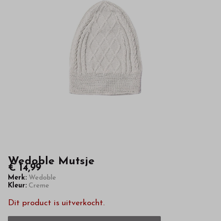
kwaliteit
in
onze
webshop
Wedoble Mutsje
€ 14,99
Merk:
Wedoble
Kleur:
Creme
Dit product is uitverkocht.