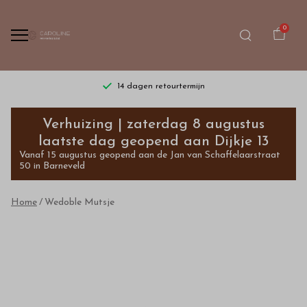
0
14 dagen retourtermijn
Wedoble
Verhuizing | zaterdag 8 augustus
Mutsje
laatste dag geopend aan Dijkje 13
Vanaf 15 augustus geopend aan de Jan van Schaffelaarstraat
-
50 in Barneveld
Bestel
Home
Wedoble Mutsje
kinderkleding
van
hoge