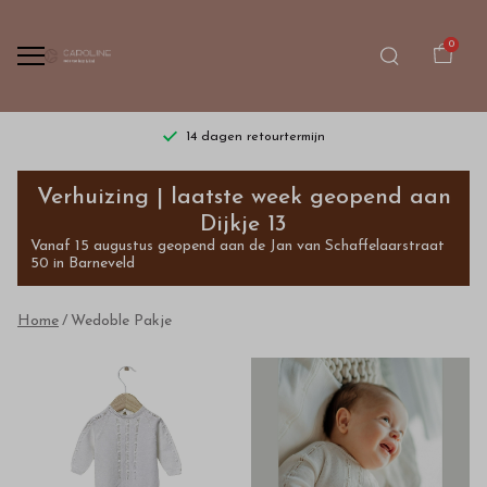
0
14 dagen retourtermijn
Wedoble
Verhuizing | laatste week geopend aan
Pakje
Dijkje 13
Vanaf 15 augustus geopend aan de Jan van Schaffelaarstraat
-
50 in Barneveld
Bestel
Home
Wedoble Pakje
kinderkleding
van
hoge