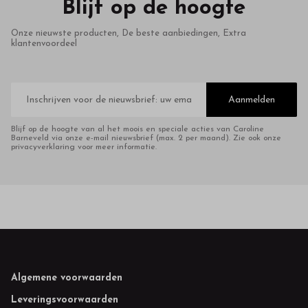
Blijf op de hoogte
Onze nieuwste producten, De beste aanbiedingen, Extra
klantenvoordeel
E-
mailadres
Aanmelden
Blijf op de hoogte van al het moois en speciale acties van Caroline
Barneveld via onze e-mail nieuwsbrief (max. 2 per maand). Zie ook onze
privacyverklaring voor meer informatie.
Footer
Algemene voorwaarden
Leveringsvoorwaarden