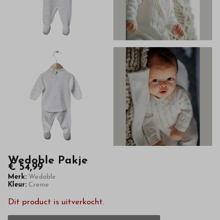
kwaliteit
in
onze
webshop
Wedoble Pakje
€ 54,99
Merk:
Wedoble
Kleur:
Creme
Dit product is uitverkocht.