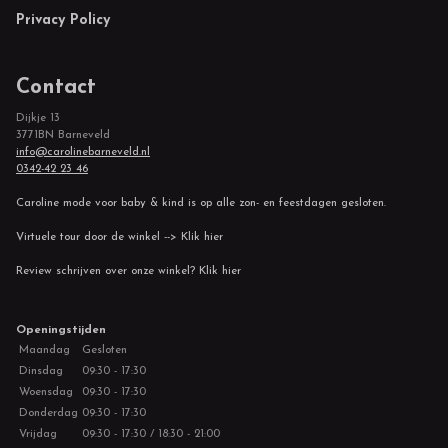
Privacy Policy
Contact
Dijkje 13
3771BN Barneveld
info@carolinebarneveld.nl
0342-42 23 46
Caroline mode voor baby & kind is op alle zon- en feestdagen gesloten.
Virtuele tour door de winkel --> Klik hier
Review schrijven over onze winkel? Klik hier
Openingstijden
Maandag
Gesloten
Dinsdag
09:30 - 17:30
Woensdag
09:30 - 17:30
Donderdag
09:30 - 17:30
Vrijdag
09:30 - 17:30 / 18:30 - 21:00