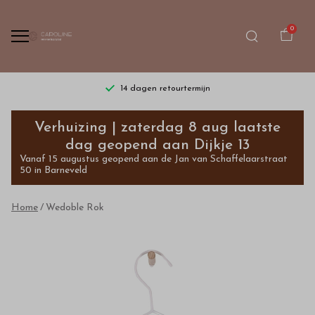
0
14 dagen retourtermijn
Wedoble
Verhuizing | zaterdag 8 aug laatste
Rok
dag geopend aan Dijkje 13
Vanaf 15 augustus geopend aan de Jan van Schaffelaarstraat
-
50 in Barneveld
Bestel
Home
Wedoble Rok
kinderkleding
van
hoge