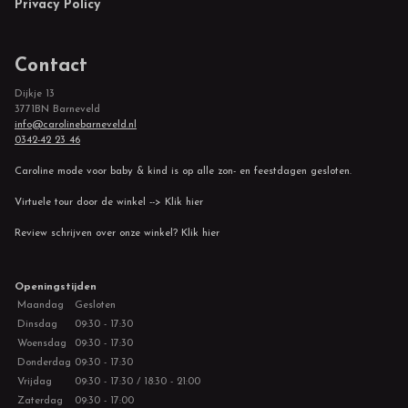
Privacy Policy
Contact
Dijkje 13
3771BN Barneveld
info@carolinebarneveld.nl
0342-42 23 46
Caroline mode voor baby & kind is op alle zon- en feestdagen gesloten.
Virtuele tour door de winkel --> Klik hier
Review schrijven over onze winkel? Klik hier
Openingstijden
Maandag
Gesloten
Dinsdag
09:30 - 17:30
Woensdag
09:30 - 17:30
Donderdag
09:30 - 17:30
Vrijdag
09:30 - 17:30 / 18:30 - 21:00
Zaterdag
09:30 - 17:00