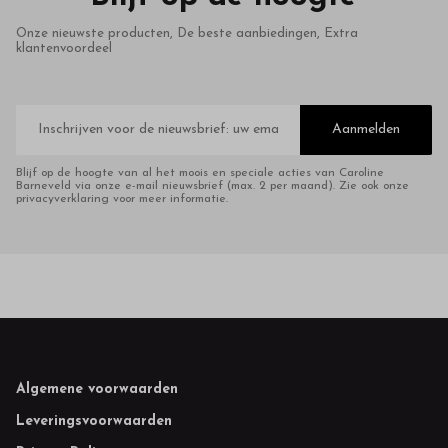
Onze nieuwste producten, De beste aanbiedingen, Extra
klantenvoordeel
E-
mailadres
Aanmelden
Blijf op de hoogte van al het moois en speciale acties van Caroline
Barneveld via onze e-mail nieuwsbrief (max. 2 per maand). Zie ook onze
privacyverklaring voor meer informatie.
Footer
Algemene voorwaarden
Leveringsvoorwaarden