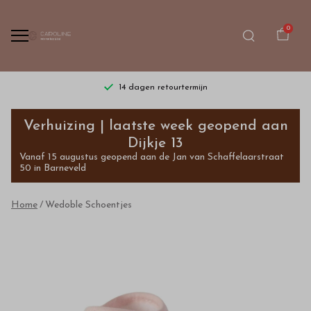
0
14 dagen retourtermijn
Wedoble
Verhuizing | laatste week geopend aan
Schoentjes
Dijkje 13
Vanaf 15 augustus geopend aan de Jan van Schaffelaarstraat
-
50 in Barneveld
Bestel
Home
Wedoble Schoentjes
kinderkleding
van
hoge