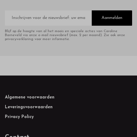
E-
mailadres
Aanmelden
Blijf op de hoogte van al het moois en speciale acties van Caroline
Barneveld via onze e-mail nieuwsbrief (max. 2 per maand). Zie ook onze
privacyverklaring voor meer informatie.
Footer
Algemene voorwaarden
Leveringsvoorwaarden
Privacy Policy