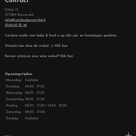
Contact
Dijkje 13
3771BN Barneveld
info@carolinebarneveld.nl
0342-42 23 46
Caroline mode voor baby & kind is op alle zon- en feestdagen gesloten.
Virtuele tour door de winkel --> Klik hier
Review schrijven over onze winkel? Klik hier
Openingstijden
Maandag
Gesloten
Dinsdag
09:30 - 17:30
Woensdag
09:30 - 17:30
Donderdag
09:30 - 17:30
Vrijdag
09:30 - 17:30 / 18:30 - 21:00
Zaterdag
09:30 - 17:00
Zondag
Gesloten