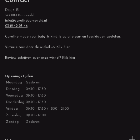
Contact
Dijkje 13
3771BN Barneveld
info@carolinebarneveld.nl
0342-42 23 46
Caroline mode voor baby & kind is op alle zon- en feestdagen gesloten.
Virtuele tour door de winkel --> Klik hier
Review schrijven over onze winkel? Klik hier
Openingstijden
Maandag
Gesloten
Dinsdag
09:30 - 17:30
Woensdag
09:30 - 17:30
Donderdag
09:30 - 17:30
Vrijdag
09:30 - 17:30 / 18:30 - 21:00
Zaterdag
09:30 - 17:00
Zondag
Gesloten