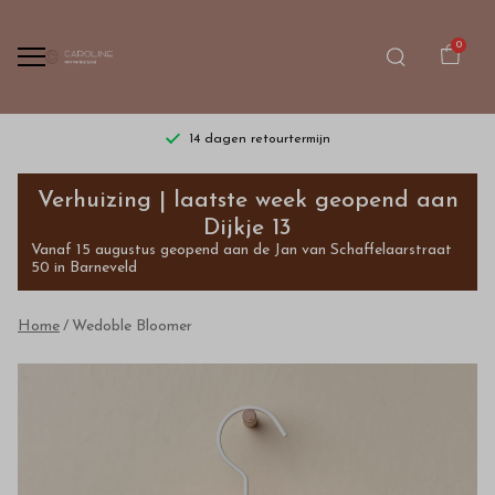
0
14 dagen retourtermijn
Wedoble
Verhuizing | laatste week geopend aan
Short
Dijkje 13
Vanaf 15 augustus geopend aan de Jan van Schaffelaarstraat
Outlet
50 in Barneveld
-
Home
Wedoble Bloomer
Bestel
kinderkleding
van