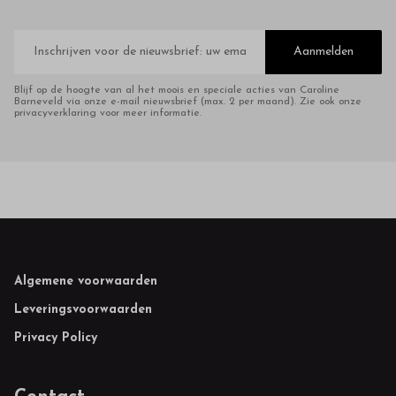
E-
mailadres
Aanmelden
Blijf op de hoogte van al het moois en speciale acties van Caroline
Barneveld via onze e-mail nieuwsbrief (max. 2 per maand). Zie ook onze
privacyverklaring voor meer informatie.
Footer
Algemene voorwaarden
Leveringsvoorwaarden
Privacy Policy