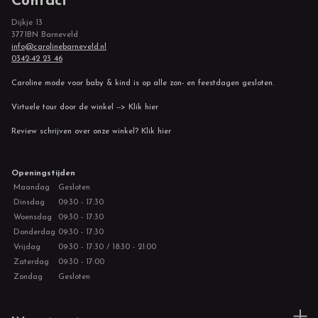
Contact
Dijkje 13
3771BN Barneveld
info@carolinebarneveld.nl
0342-42 23 46
Caroline mode voor baby & kind is op alle zon- en feestdagen gesloten.
Virtuele tour door de winkel --> Klik hier
Review schrijven over onze winkel? Klik hier
Openingstijden
Maandag
Gesloten
Dinsdag
09:30 - 17:30
Woensdag
09:30 - 17:30
Donderdag
09:30 - 17:30
Vrijdag
09:30 - 17:30 / 18:30 - 21:00
Zaterdag
09:30 - 17:00
Zondag
Gesloten