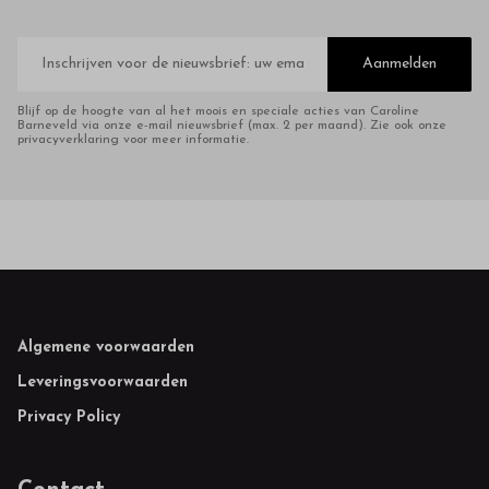
E-
mailadres
Aanmelden
Blijf op de hoogte van al het moois en speciale acties van Caroline
Barneveld via onze e-mail nieuwsbrief (max. 2 per maand). Zie ook onze
privacyverklaring voor meer informatie.
Footer
Algemene voorwaarden
Leveringsvoorwaarden
Privacy Policy