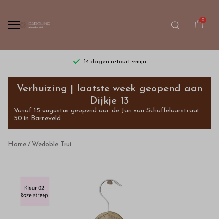
0
14 dagen retourtermijn
Wedoble
Verhuizing | laatste week geopend aan
Trui
Dijkje 13
Vanaf 15 augustus geopend aan de Jan van Schaffelaarstraat
-
50 in Barneveld
Bestel
Home
Wedoble Trui
kinderkleding
van
hoge