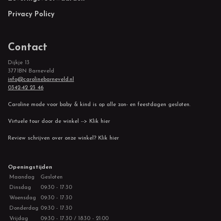
Privacy Policy
Contact
Dijkje 13
3771BN Barneveld
info@carolinebarneveld.nl
0342-42 23 46
Caroline mode voor baby & kind is op alle zon- en feestdagen gesloten.
Virtuele tour door de winkel --> Klik hier
Review schrijven over onze winkel? Klik hier
Openingstijden
Maandag
Gesloten
Dinsdag
09:30 - 17:30
Woensdag
09:30 - 17:30
Donderdag
09:30 - 17:30
Vrijdag
09:30 - 17:30 / 18:30 - 21:00