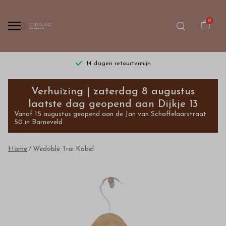
0
14 dagen retourtermijn
Wedoble
Verhuizing | zaterdag 8 augustus
Trui
laatste dag geopend aan Dijkje 13
Vanaf 15 augustus geopend aan de Jan van Schaffelaarstraat
Kabel
50 in Barneveld
-
Home
Wedoble Trui Kabel
Bestel
kinderkleding
van