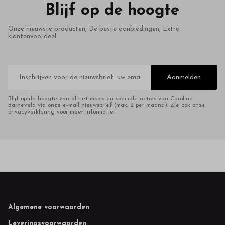
Blijf op de hoogte
Onze nieuwste producten, De beste aanbiedingen, Extra
klantenvoordeel
E-
mailadres
Aanmelden
Blijf op de hoogte van al het moois en speciale acties van Caroline
Barneveld via onze e-mail nieuwsbrief (max. 2 per maand). Zie ook onze
privacyverklaring voor meer informatie.
Footer
Algemene voorwaarden
Leveringsvoorwaarden