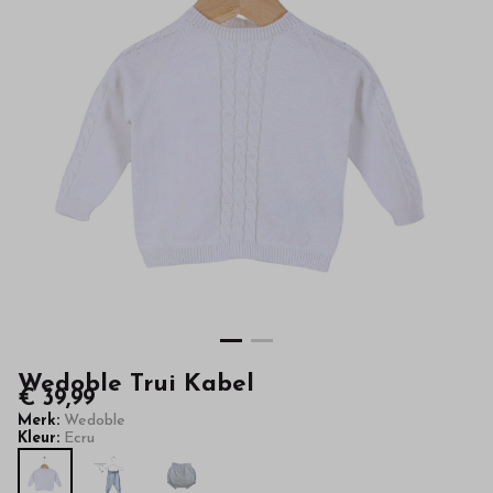
hoge
kwaliteit
in
onze
webshop
Wedoble Trui Kabel
€ 39,99
Merk:
Wedoble
Kleur:
Ecru