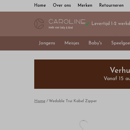
Home
Over ons
Merken
Retourneren
Levertijd 1-2 werk
Jongens
Meisjes
Baby's
Speelgoe
Wedoble
Trui
Verhu
Vanaf 15 a
Kabel
Zipper
Home
Wedoble Trui Kabel Zipper
-