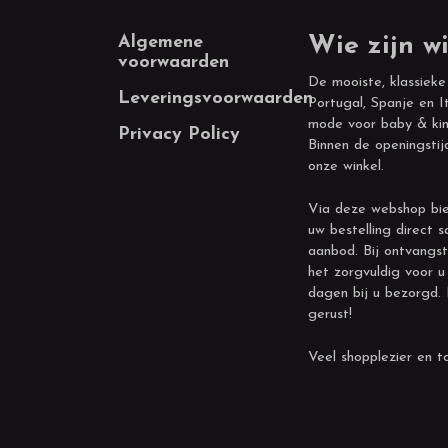
Footer
Algemene
Wie zijn wi
voorwaarden
De mooiste, klassieke
Leveringsvoorwaarden
Portugal, Spanje en It
mode voor baby & kin
Privacy Policy
Binnen de openingstij
onze winkel.
Via deze webshop bie
uw bestelling direct s
aanbod. Bij ontvangst
het zorgvuldig voor u
dagen bij u bezorgd.
gerust!
Veel shopplezier en to