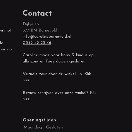
Contact
Dijkje 13
en met:
3771BN Barneveld
info@carolinebarneveld.nl
0342-42 23 46
de
ren via
Caroline mode voor baby & kind is op
alle zon- en feestdagen gesloten.
Virtuele tour door de winkel --> Klik
hier
Review schrijven over onze winkel? Klik
hier
Openingstijden
Maandag
Gesloten