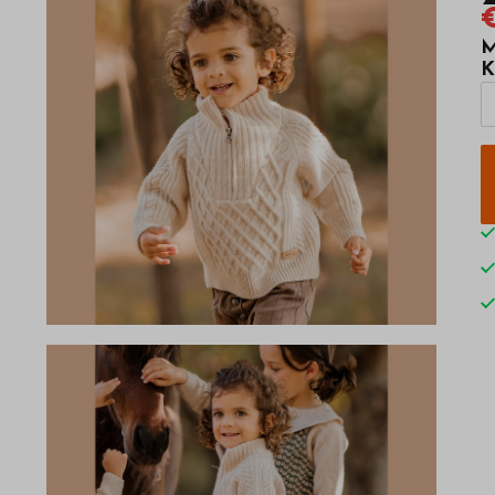
€
M
K