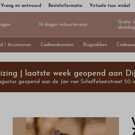
Vraag en antwoord
Bestelinformatie
Virtuele tour winkel
Gratis 
dagen
14 dagen retourtermijn
dinsdag
d / Accessoires
Cadeaubonnen
Rugzakken
Cadeaus
izing | laatste week geopend aan Dij
ugustus geopend aan de Jan van Schaffelaarstraat 50 i