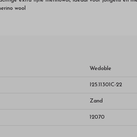
chtige extra fijne merinowol, ideaal voor jongens en meis
merino wool
Wedoble
I25.11301C-22
Zand
12070