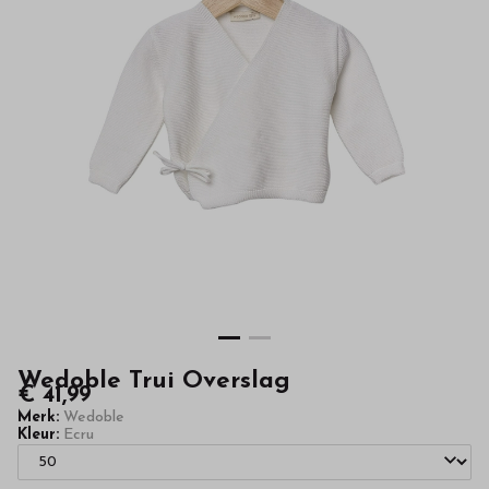
hoge
kwaliteit
in
onze
webshop
Wedoble Trui Overslag
€ 41,99
Merk:
Wedoble
Kleur:
Ecru