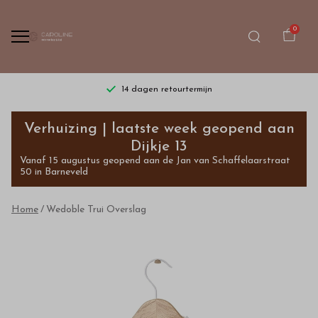
0
14 dagen retourtermijn
Wedoble
Verhuizing | laatste week geopend aan
Trui
Dijkje 13
Vanaf 15 augustus geopend aan de Jan van Schaffelaarstraat
Overslag
50 in Barneveld
-
Home
Wedoble Trui Overslag
Bestel
kinderkleding
van