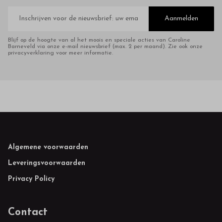
E-
mailadres
Aanmelden
Blijf op de hoogte van al het moois en speciale acties van Caroline
Barneveld via onze e-mail nieuwsbrief (max. 2 per maand). Zie ook onze
privacyverklaring voor meer informatie.
Footer
Algemene voorwaarden
Leveringsvoorwaarden
Privacy Policy
Contact