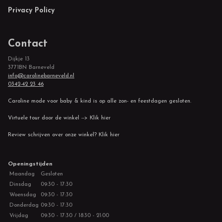
Privacy Policy
Contact
Dijkje 13
3771BN Barneveld
info@carolinebarneveld.nl
0342-42 23 46
Caroline mode voor baby & kind is op alle zon- en feestdagen gesloten.
Virtuele tour door de winkel --> Klik hier
Review schrijven over onze winkel? Klik hier
Openingstijden
Maandag
Gesloten
Dinsdag
09:30 - 17:30
Woensdag
09:30 - 17:30
Donderdag
09:30 - 17:30
Vrijdag
09:30 - 17:30 / 18:30 - 21:00