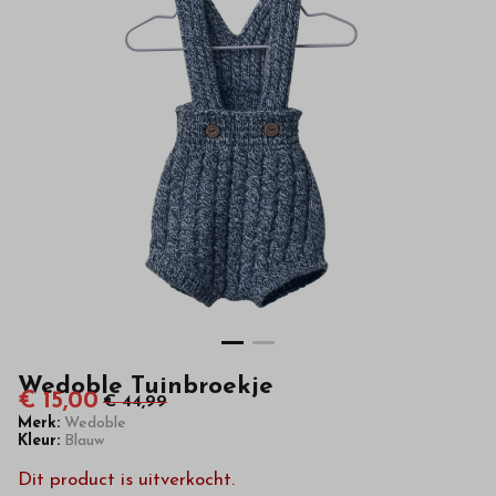
kwaliteit
in
onze
webshop
Wedoble Tuinbroekje
€ 15,00
€ 44,99
Merk:
Wedoble
Kleur:
Blauw
Dit product is uitverkocht.