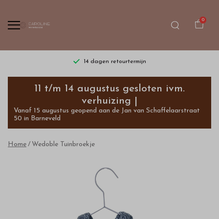
0
14 dagen retourtermijn
Wedoble
11 t/m 14 augustus gesloten ivm.
Tuinbroekje
verhuizing |
Vanaf 15 augustus geopend aan de Jan van Schaffelaarstraat
-
50 in Barneveld
Bestel
Home
Wedoble Tuinbroekje
kinderkleding
van
hoge