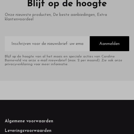
Blijf op de hoogte
Onze nieuwste producten, De beste aanbiedingen, Extra
klantenvoordeel
E-
mailadres
Aanmelden
Blijf op de hoogte van al het moois en speciale acties van Caroline
Barneveld via onze e-mail nieuwsbrief (max. 2 per maand). Zie ook onze
privacyverklaring voor meer informatie.
Footer
Algemene voorwaarden
Leveringsvoorwaarden