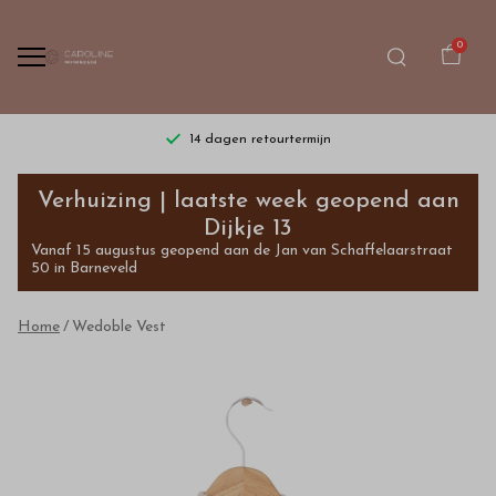
0
14 dagen retourtermijn
Wedoble
Verhuizing | laatste week geopend aan
Vest
Dijkje 13
Vanaf 15 augustus geopend aan de Jan van Schaffelaarstraat
-
50 in Barneveld
Bestel
Home
Wedoble Vest
kinderkleding
van
hoge