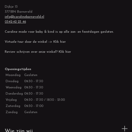
Dijkje 13
3771BN Barneveld
info@carolinebarneveld.nl
0342-42 23 46
Caroline mode voor baby & kind is op alle zon- en feestdagen gesloten.
Virtuele tour door de winkel --> Klik hier
Review schrijven over onze winkel? Klik hier
Openingstijden
Maandag
Gesloten
Dinsdag
09:30 - 17:30
Woensdag
09:30 - 17:30
Donderdag
09:30 - 17:30
Vrijdag
09:30 - 17:30 / 18:30 - 21:00
Zaterdag
09:30 - 17:00
Zondag
Gesloten
Wie zijn wij