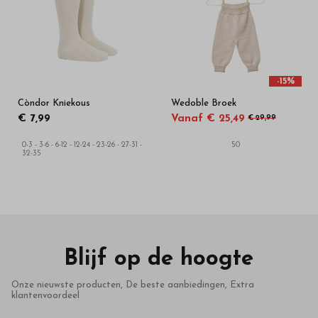
-15%
Còndor Kniekous
Wedoble Broek
€ 7,99
Vanaf € 25,49
€ 29,99
0-3 - 3-6 - 6-12 - 12-24 - 23-26 - 27-31 -
50
32-35
Blijf op de hoogte
Onze nieuwste producten, De beste aanbiedingen, Extra
klantenvoordeel