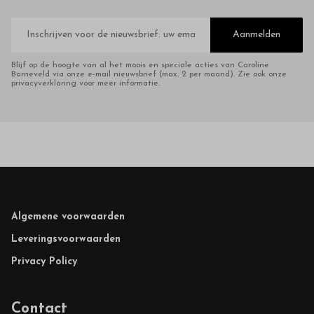
E-
mailadres
Aanmelden
Blijf op de hoogte van al het moois en speciale acties van Caroline
Barneveld via onze e-mail nieuwsbrief (max. 2 per maand). Zie ook onze
privacyverklaring voor meer informatie.
Footer
Algemene voorwaarden
Leveringsvoorwaarden
Privacy Policy
Contact