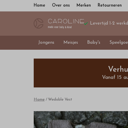
Home
Over ons
Merken
Retourneren
Levertijd 1-2 werk
Jongens
Meisjes
Baby's
Speelgoe
Wedoble
Vest
Verhu
Vanaf 15 a
-
Bestel
Home
Wedoble Vest
kinderkleding