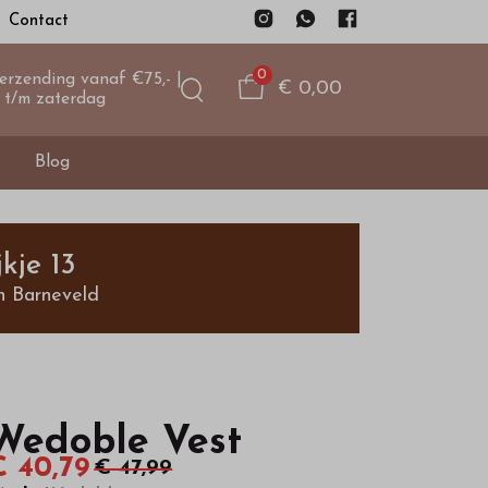
Contact
0
verzending vanaf €75,- |
€ 0,00
 t/m zaterdag
Blog
kje 13
n Barneveld
Wedoble Vest
€ 40,79
€ 47,99