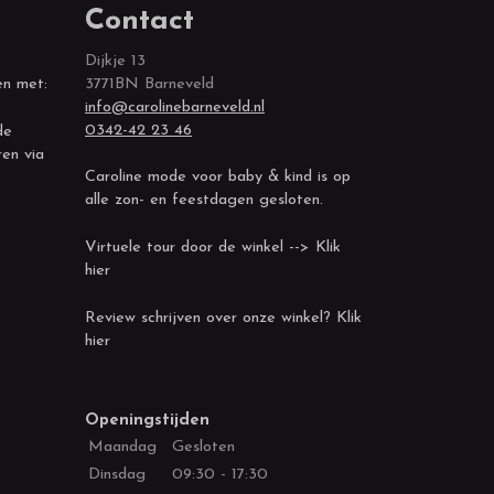
Contact
Dijkje 13
en met:
3771BN Barneveld
info@carolinebarneveld.nl
0342-42 23 46
de
ren via
Caroline mode voor baby & kind is op
alle zon- en feestdagen gesloten.
Virtuele tour door de winkel --> Klik
hier
Review schrijven over onze winkel? Klik
hier
Openingstijden
Maandag
Gesloten
Dinsdag
09:30 - 17:30