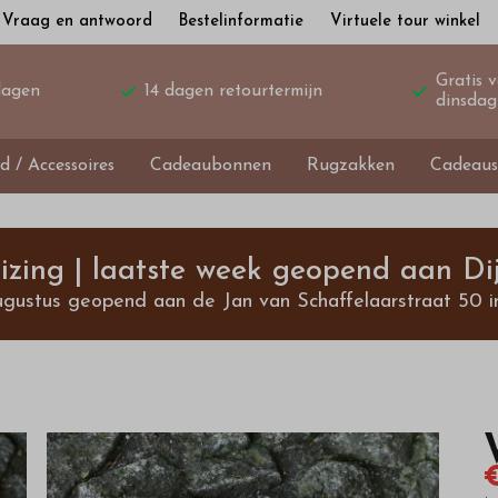
Vraag en antwoord
Bestelinformatie
Virtuele tour winkel
Gratis 
dagen
14 dagen retourtermijn
dinsdag
d / Accessoires
Cadeaubonnen
Rugzakken
Cadeaus
izing | laatste week geopend aan Dij
ugustus geopend aan de Jan van Schaffelaarstraat 50 i