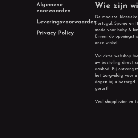
Footer
Algemene
Wie zijn wi
voorwaarden
De mooiste, klassieke
Leveringsvoorwaarden
Portugal, Spanje en It
mode voor baby & kin
Privacy Policy
Binnen de openingstij
onze winkel.
Via deze webshop bie
uw bestelling direct s
aanbod. Bij ontvangst
het zorgvuldig voor u
dagen bij u bezorgd.
gerust!
Veel shopplezier en to