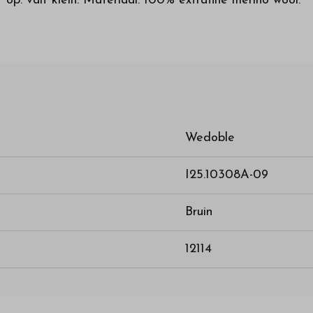
op: valt klein. Materiaal: 100% extrafine merino wool.
Wedoble
I25.10308A-09
Bruin
12114