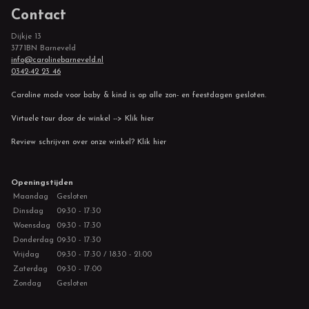
Contact
Dijkje 13
3771BN Barneveld
info@carolinebarneveld.nl
0342-42 23 46
Caroline mode voor baby & kind is op alle zon- en feestdagen gesloten.
Virtuele tour door de winkel --> Klik hier
Review schrijven over onze winkel? Klik hier
Openingstijden
Maandag
Gesloten
Dinsdag
09:30 - 17:30
Woensdag
09:30 - 17:30
Donderdag
09:30 - 17:30
Vrijdag
09:30 - 17:30 / 18:30 - 21:00
Zaterdag
09:30 - 17:00
Zondag
Gesloten