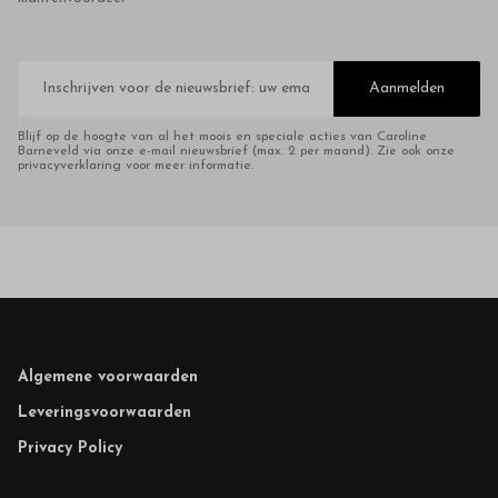
E-
mailadres
Aanmelden
Blijf op de hoogte van al het moois en speciale acties van Caroline
Barneveld via onze e-mail nieuwsbrief (max. 2 per maand). Zie ook onze
privacyverklaring voor meer informatie.
Footer
Algemene voorwaarden
Leveringsvoorwaarden
Privacy Policy