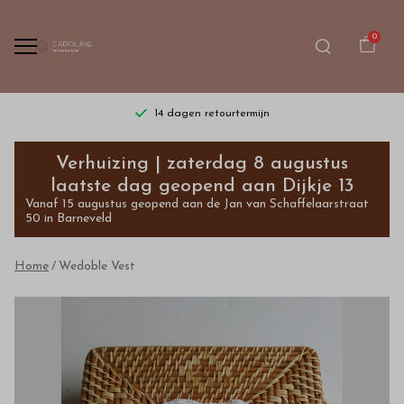
0
14 dagen retourtermijn
Wedoble
Verhuizing | zaterdag 8 augustus
Vest
laatste dag geopend aan Dijkje 13
Vanaf 15 augustus geopend aan de Jan van Schaffelaarstraat
-
50 in Barneveld
Bestel
Home
Wedoble Vest
kinderkleding
van
hoge