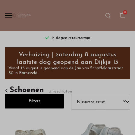
0
agen retourtermijn
Gratis verzending vanaf 
Schoenen
Verhuizing | zaterdag 8 augustus
-
laatste dag geopend aan Dijkje 13
Vanaf 15 augustus geopend aan de Jan van Schaffelaarstraat
Bestel
50 in Barneveld
kinderkleding
Schoenen
3 resultaten
van
Filters
hoge
kwaliteit