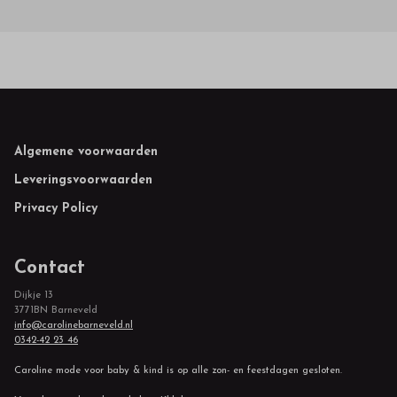
Footer
Algemene voorwaarden
Leveringsvoorwaarden
Privacy Policy
Contact
Dijkje 13
3771BN Barneveld
info@carolinebarneveld.nl
0342-42 23 46
Caroline mode voor baby & kind is op alle zon- en feestdagen gesloten.