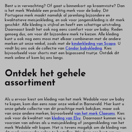
Bent u in verwachting? Of gaat u binnenkort op kraamvisite? Dan
is het merk Wedoble een prachtig merk voor de baby. Dit
Portugese merk maakt namelijk al jarenlang bijzondere en
kwalitatieve meisjeskleding, en ook voor jongenskleding is dit merk
geschikt. Alle kleding is stijlvol en heeft een schattige uitstraling.
Daarnaast biedt het ook nog eens comfort voor uw baby. Reden
genoeg dus, om voor dit bijzondere merk te kiezen. Alle kleding
kunt u ook nog eens mooi met elkaar combineren met de andere
merken uit onze winkel, zoals met de
kinderkleding van Scapa
. U
vindt bij ons ook de collectie van
Còndor babykleding
. Kies
bijvoorbeeld voor shorts met een bijpassend truitje. Ontdek dit
merk online of kom bij ons langs.
Ontdek het gehele
assortiment
Als u ervoor kiest om kleding van het merk Wedoble voor uw baby
te kopen, kom dan eens naar onze winkel in Barneveld. Hier kunt u
onze gehele collectie van dit prachtige merk bekijken, maar ook
van onze andere merken, bijvoorbeeld
van het merk Claesens
. Kies
ook voor de kwaliteit van
kleding van Elsy
. Daarnaast kunnen wij u
voorzien van advies als u meisjeskleding of jongenskleding van het
merk Wedoble wilt kopen. Het is tevens mogelijk om de kleding van