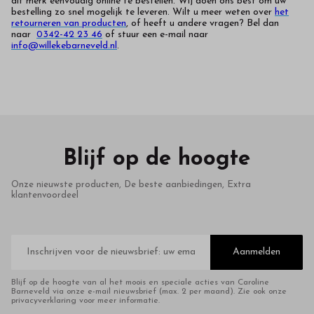
dit merk eenvoudig online te bestellen. Wij doen ons best om uw
bestelling zo snel mogelijk te leveren. Wilt u meer weten over
het
retourneren van producten
, of heeft u andere vragen? Bel dan
naar
0342-42 23 46
of stuur een e-mail naar
info@willekebarneveld.nl
.
Blijf op de hoogte
Onze nieuwste producten, De beste aanbiedingen, Extra
klantenvoordeel
E-
mailadres
Aanmelden
Blijf op de hoogte van al het moois en speciale acties van Caroline
Barneveld via onze e-mail nieuwsbrief (max. 2 per maand). Zie ook onze
privacyverklaring voor meer informatie.