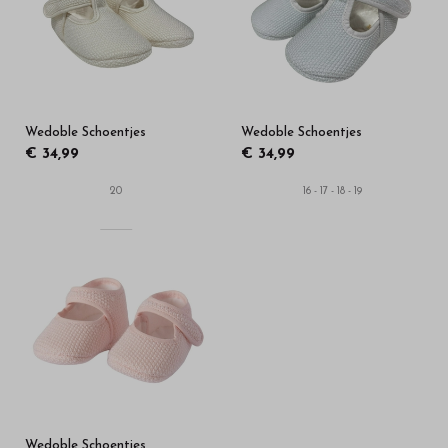
in
onze
webshop
Wedoble Schoentjes
Wedoble Schoentjes
€ 34,99
€ 34,99
20
16 - 17 - 18 - 19
Wedoble Schoentjes