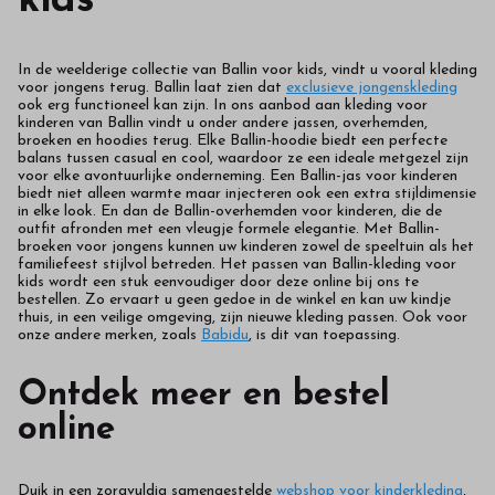
kids
In de weelderige collectie van Ballin voor kids, vindt u vooral kleding
voor jongens terug. Ballin laat zien dat
exclusieve jongenskleding
ook erg functioneel kan zijn. In ons aanbod aan kleding voor
kinderen van Ballin vindt u onder andere jassen, overhemden,
broeken en hoodies terug. Elke Ballin-hoodie biedt een perfecte
balans tussen casual en cool, waardoor ze een ideale metgezel zijn
voor elke avontuurlijke onderneming. Een Ballin-jas voor kinderen
biedt niet alleen warmte maar injecteren ook een extra stijldimensie
in elke look. En dan de Ballin-overhemden voor kinderen, die de
outfit afronden met een vleugje formele elegantie. Met Ballin-
broeken voor jongens kunnen uw kinderen zowel de speeltuin als het
familiefeest stijlvol betreden. Het passen van Ballin-kleding voor
kids wordt een stuk eenvoudiger door deze online bij ons te
bestellen. Zo ervaart u geen gedoe in de winkel en kan uw kindje
thuis, in een veilige omgeving, zijn nieuwe kleding passen. Ook voor
onze andere merken, zoals
Babidu
, is dit van toepassing.
Ontdek meer en bestel
online
Duik in een zorgvuldig samengestelde
webshop voor kinderkleding
,