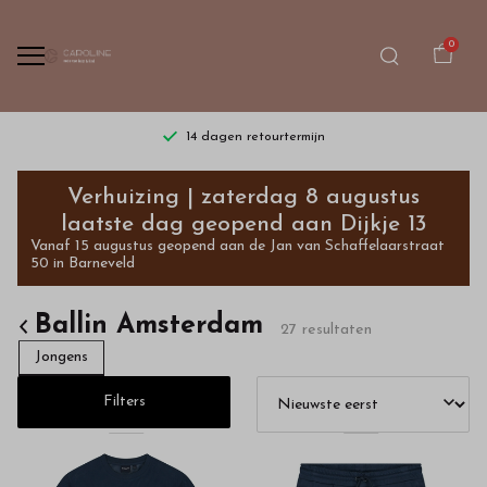
0
Gratis verzending vanaf €75,- | dinsdag t/m zaterdag
Kleding
Verhuizing | zaterdag 8 augustus
van
laatste dag geopend aan Dijkje 13
Vanaf 15 augustus geopend aan de Jan van Schaffelaarstraat
Ballin
50 in Barneveld
voor
Ballin Amsterdam
27 resultaten
kids
Jongens
-
Filters
Bestel