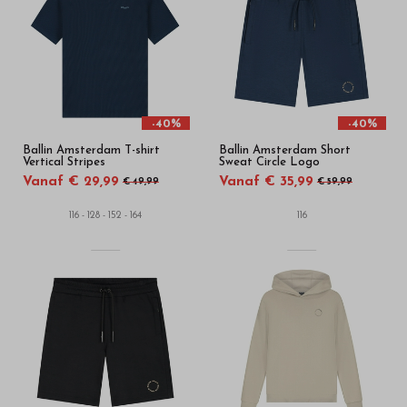
kinderkleding
van
hoge
kwaliteit
-40%
-40%
Ballin Amsterdam T-shirt
Ballin Amsterdam Short
in
Vertical Stripes
Sweat Circle Logo
Vanaf € 29,99
Vanaf € 35,99
€ 49,99
€ 59,99
onze
116 - 128 - 152 - 164
116
webshop