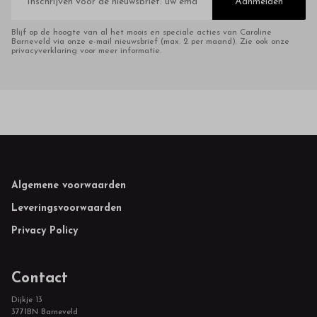
mailadres
Aanmelden
Blijf op de hoogte van al het moois en speciale acties van Caroline
Barneveld via onze e-mail nieuwsbrief (max. 2 per maand). Zie ook onze
privacyverklaring voor meer informatie.
Footer
Algemene voorwaarden
Leveringsvoorwaarden
Privacy Policy
Contact
Dijkje 13
3771BN Barneveld