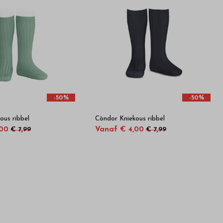
-50%
-50%
ous ribbel
Còndor Kniekous ribbel
,00
Vanaf € 4,00
€ 7,99
€ 7,99