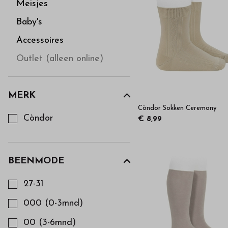
van
Meisjes
Baby's
de
Accessoires
beste
Outlet (alleen online)
merken
MERK
Kies een Merk om op te filteren
Còndor Sokken Ceremony
-
Còndor
€ 8,99
Bestel
BEENMODE
kinderkleding
Kies een Beenmode om op te filteren
27-31
van
000 (0-3mnd)
00 (3-6mnd)