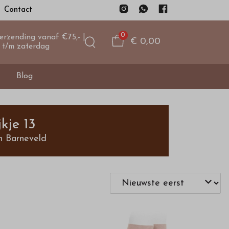
Contact
0
verzending vanaf €75,- |
€ 0,00
 t/m zaterdag
Blog
kje 13
n Barneveld