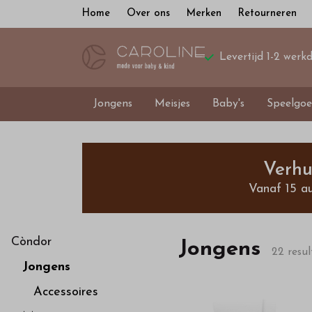
Home
Over ons
Merken
Retourneren
Levertijd 1-2 werk
Jongens
Meisjes
Baby's
Speelgoe
Shop
bij
Verhu
Vanaf 15 a
ons
exclusieve
Còndor
Jongens
22 resul
Jongens
jongenskleding
Accessoires