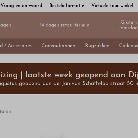
Vraag en antwoord
Bestelinformatie
Virtuele tour winkel
Gratis 
dagen
14 dagen retourtermijn
dinsdag
d / Accessoires
Cadeaubonnen
Rugzakken
Cadeaus
izing | laatste week geopend aan Dij
ugustus geopend aan de Jan van Schaffelaarstraat 50 i
taten