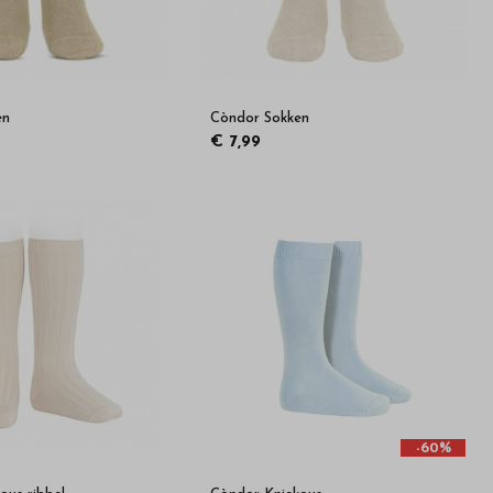
en
Còndor Sokken
€ 7,99
-60%