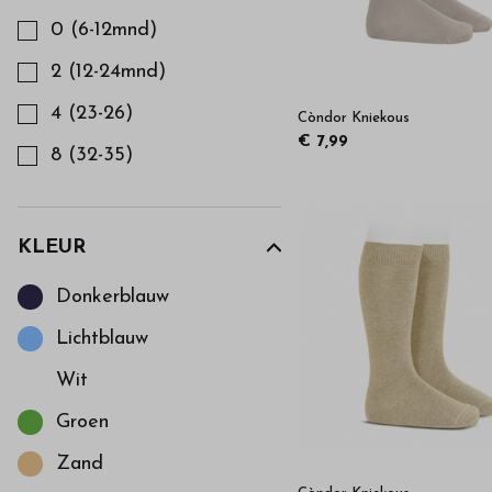
hoge
0 (6-12mnd)
kwaliteit
2 (12-24mnd)
in
4 (23-26)
Còndor Kniekous
€ 7,99
8 (32-35)
onze
webshop
KLEUR
Kies een Kleur om op te filteren
Donkerblauw
Lichtblauw
Wit
Groen
Zand