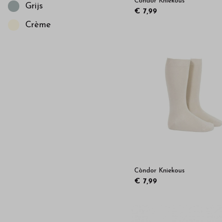
Còndor Kniekous
Grijs
€ 7,99
Crème
Còndor Kniekous
€ 7,99