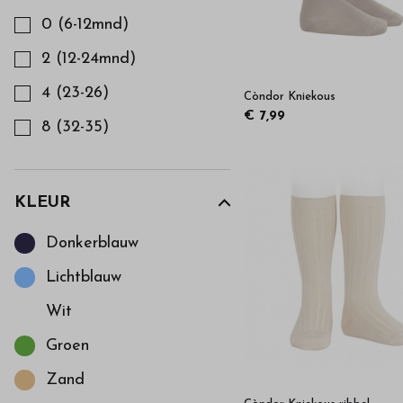
0 (6-12mnd)
2 (12-24mnd)
4 (23-26)
Còndor Kniekous
€ 7,99
8 (32-35)
KLEUR
Kies een Kleur om op te filteren
Donkerblauw
Lichtblauw
Wit
Groen
Zand