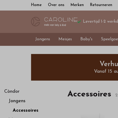
Home
Over ons
Merken
Retourneren
Levertijd 1-2 werk
Jongens
Meisjes
Baby's
Speelgoe
Accessoires
-
Verhu
Vanaf 15 a
Bestel
kinderkleding
Còndor
Accessoires
2
Jongens
van
Accessoires