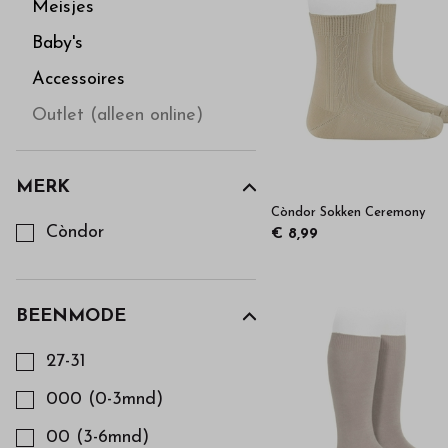
hoge
Meisjes
Baby's
kwaliteit
Accessoires
in
Outlet (alleen online)
onze
MERK
Kies een Merk om op te filteren
Còndor Sokken Ceremony
webshop
Còndor
€ 8,99
BEENMODE
Kies een Beenmode om op te filteren
27-31
000 (0-3mnd)
00 (3-6mnd)