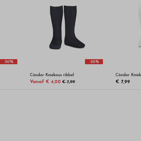
-50%
-50%
Còndor Kniekous ribbel
Còndor Kniek
Vanaf € 4,00
€ 7,99
€ 7,99