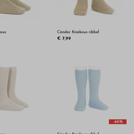
kous
Còndor Kniekous ribbel
€ 7,99
-60%