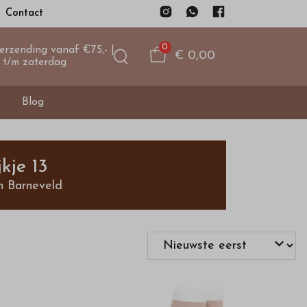
Contact
0
verzending vanaf €75,- |
€ 0,00
 t/m zaterdag
Blog
kje 13
n Barneveld