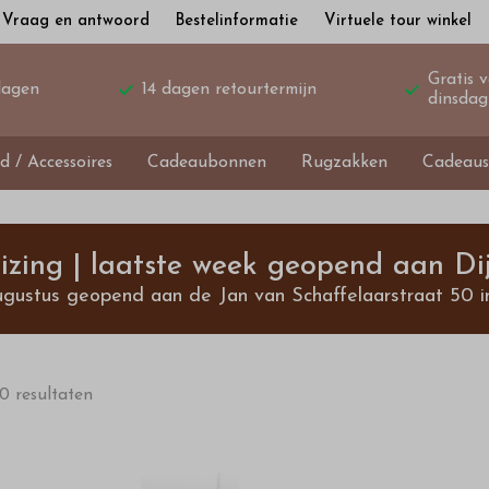
Vraag en antwoord
Bestelinformatie
Virtuele tour winkel
Gratis 
dagen
14 dagen retourtermijn
dinsdag
d / Accessoires
Cadeaubonnen
Rugzakken
Cadeaus
izing | laatste week geopend aan Dij
ugustus geopend aan de Jan van Schaffelaarstraat 50 i
0 resultaten