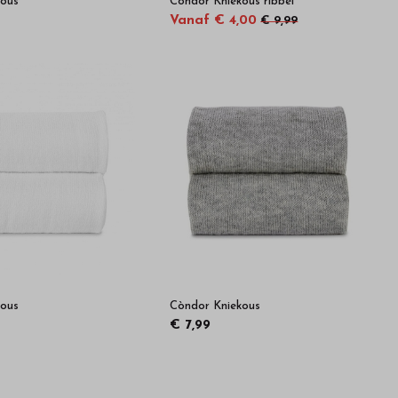
kous
Còndor Kniekous ribbel
Vanaf € 4,00
€ 9,99
kous
Còndor Kniekous
€ 7,99