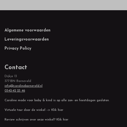
Footer
Algemene voorwaarden
Leveringsvoorwaarden
Privacy Policy
Contact
Dijkje 13
3771BN Barneveld
info@carolinebarneveld.nl
0342-42 23 46
Caroline mode voor baby & kind is op alle zon- en feestdagen gesloten.
Virtuele tour door de winkel --> Klik hier
Review schrijven over onze winkel? Klik hier