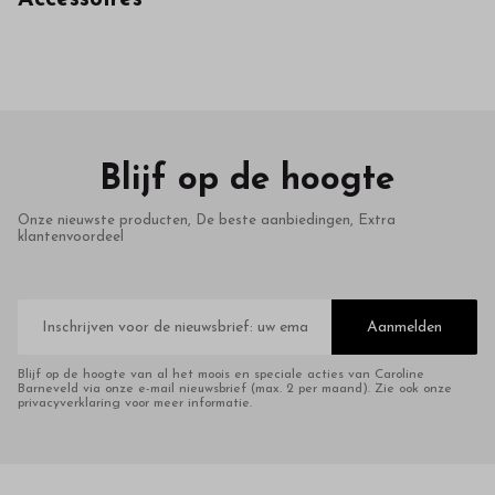
in
onze
webshop
Blijf op de hoogte
Onze nieuwste producten, De beste aanbiedingen, Extra
klantenvoordeel
E-
mailadres
Aanmelden
Blijf op de hoogte van al het moois en speciale acties van Caroline
Barneveld via onze e-mail nieuwsbrief (max. 2 per maand). Zie ook onze
privacyverklaring voor meer informatie.