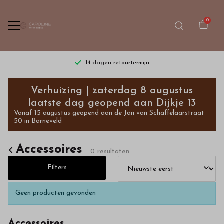
0
14 dagen retourtermijn
Accessoires
Verhuizing | zaterdag 8 augustus
-
laatste dag geopend aan Dijkje 13
Vanaf 15 augustus geopend aan de Jan van Schaffelaarstraat
Bestel
50 in Barneveld
kinderkleding
Accessoires
0 resultaten
van
Filters
hoge
Geen producten gevonden
kwaliteit
Accessoires