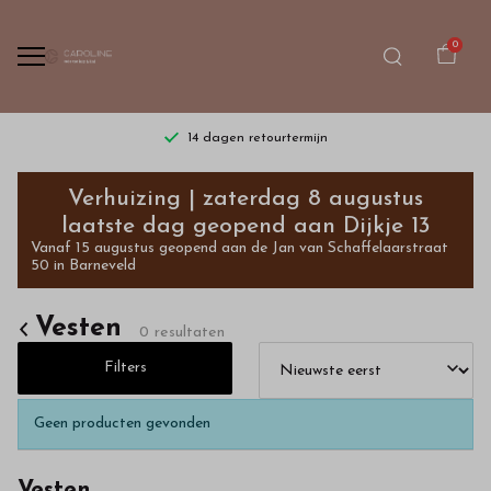
0
14 dagen retourtermijn
Vesten
Verhuizing | zaterdag 8 augustus
-
laatste dag geopend aan Dijkje 13
Vanaf 15 augustus geopend aan de Jan van Schaffelaarstraat
Bestel
50 in Barneveld
kinderkleding
Vesten
0 resultaten
van
Filters
hoge
Geen producten gevonden
kwaliteit
Vesten