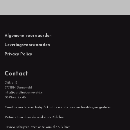
Footer
Algemene voorwaarden
Leveringsvoorwaarden
Privacy Policy
Contact
Dijkje 13
3771BN Barneveld
info@carolinebarneveld.nl
0342-42 23 46
Caroline mode voor baby & kind is op alle zon- en feestdagen gesloten.
Virtuele tour door de winkel --> Klik hier
Review schrijven over onze winkel? Klik hier