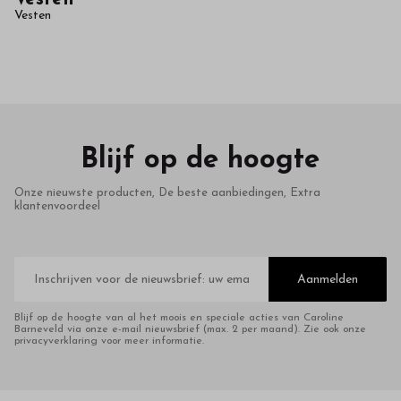
in
Vesten
onze
webshop
Blijf op de hoogte
Onze nieuwste producten, De beste aanbiedingen, Extra
klantenvoordeel
E-
mailadres
Aanmelden
Blijf op de hoogte van al het moois en speciale acties van Caroline
Barneveld via onze e-mail nieuwsbrief (max. 2 per maand). Zie ook onze
privacyverklaring voor meer informatie.