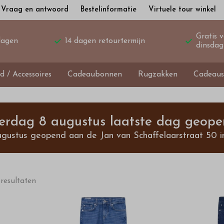
Vraag en antwoord
Bestelinformatie
Virtuele tour winkel
Gratis 
dagen
14 dagen retourtermijn
dinsdag
d / Accessoires
Cadeaubonnen
Rugzakken
Cadeaus
terdag 8 augustus laatste dag geope
ugustus geopend aan de Jan van Schaffelaarstraat 50 i
 resultaten