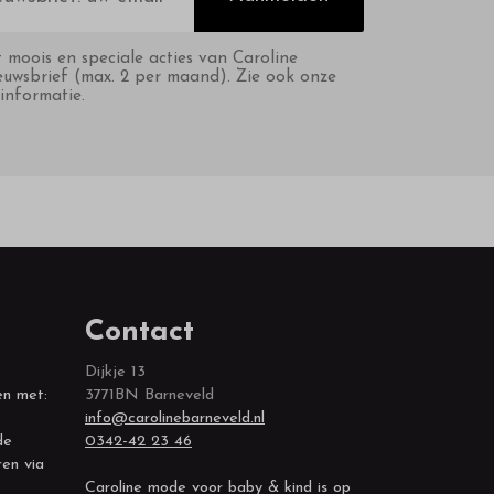
t moois en speciale acties van Caroline
euwsbrief (max. 2 per maand). Zie ook onze
informatie.
Contact
Dijkje 13
en met:
3771BN Barneveld
info@carolinebarneveld.nl
0342-42 23 46
de
ren via
Caroline mode voor baby & kind is op