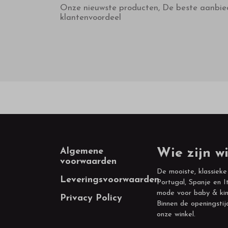
Onze nieuwste producten, De beste aanbie
klantenvoordeel
Footer
Algemene
Wie zijn wi
voorwaarden
De mooiste, klassieke
Leveringsvoorwaarden
Portugal, Spanje en It
mode voor baby & kin
Privacy Policy
Binnen de openingstij
onze winkel.