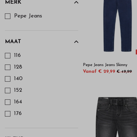
van
MERK
Kies een Merk om op te filteren
Pepe Jeans
hoge
kwaliteit
MAAT
Kies een Maat om op te filteren
in
116
Pepe Jeans Jeans Skinny
128
onze
Vanaf € 29,99
€ 49,99
140
webshop
152
164
176