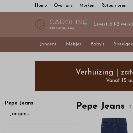
Home
Over ons
Merken
Retourneren
Levertijd 1-2 werk
Jongens
Meisjes
Baby's
Speelgoe
Pepe
Jeans
Verhuizing | za
Vanaf 15 a
-
Bestel
Pepe Jeans
Pepe Jeans
7
Jongens
kinderkleding