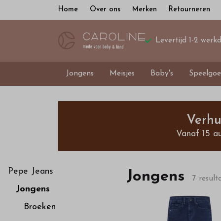
Home
Over ons
Merken
Retourneren
Levertijd 1-2 werk
Jongens
Meisjes
Baby's
Speelgoe
Shop
bij
Verhu
Vanaf 15 a
ons
exclusieve
Pepe Jeans
Jongens
7 result
Jongens
jongenskleding
Broeken