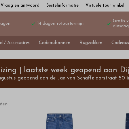
Vraag en antwoord
Bestelinformatie
Virtuele tour winkel
Gratis 
dagen
14 dagen retourtermijn
dinsdag
d / Accessoires
Cadeaubonnen
Rugzakken
Cadeaus
izing | laatste week geopend aan Dij
ugustus geopend aan de Jan van Schaffelaarstraat 50 i
aten