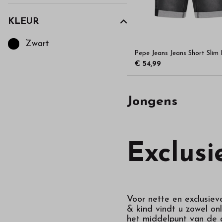
hoge
kwaliteit
KLEUR
Kies een Kleur om op te filteren
Zwart
in
Pepe Jeans Jeans Short Slim 
€ 54,99
onze
Jongens
webshop
Exclusi
Voor nette en exclusiev
& kind vindt u zowel on
het middelpunt van de a