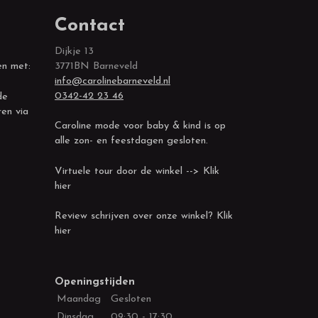
Contact
Dijkje 13
en met:
3771BN Barneveld
info@carolinebarneveld.nl
0342-42 23 46
de
ren via
Caroline mode voor baby & kind is op
alle zon- en feestdagen gesloten.
Virtuele tour door de winkel --> Klik
hier
Review schrijven over onze winkel? Klik
hier
Openingstijden
Maandag
Gesloten
Dinsdag
09:30 - 17:30