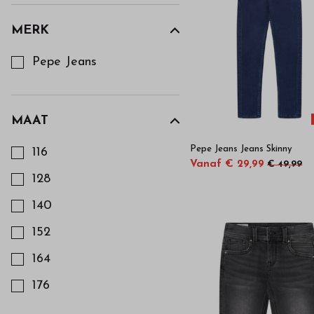
van
MERK
de
Kies een Merk om op te filteren
Pepe Jeans
beste
merken
MAAT
Kies een Maat om op te filteren
Pepe Jeans Jeans Skinny
116
-
Vanaf € 29,99
€ 49,99
128
Bestel
140
kinderkleding
152
164
van
176