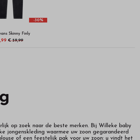
-30%
ans Skinny Finly
,99
€ 59,99
ng
rlijk op zoek naar de beste merken. Bij Willeke baby
telijke jongenskleding waarmee uw zoon gegarandeerd
louse of een feestelijk pak voor uw zoon: u vindt het