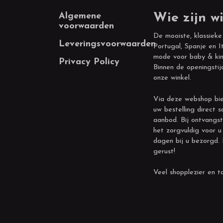
Footer
Algemene
Wie zijn wi
voorwaarden
De mooiste, klassieke
Leveringsvoorwaarden
Portugal, Spanje en It
mode voor baby & kin
Privacy Policy
Binnen de openingstij
onze winkel.
Via deze webshop bie
uw bestelling direct s
aanbod. Bij ontvangst
het zorgvuldig voor u
dagen bij u bezorgd.
gerust!
Veel shopplezier en to