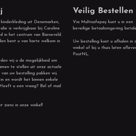
j
Veilig Bestellen
 kinderkleding uit Denemarken,
Via Multisafepay kunt u in een
alie is verkrijgbaar bij Caroline
beveilige betaalomgeving betal
d in het centrum van Barneveld.
den bent u van harte welkom in
Uw bestelling kunt u afhalen in 
winkel of bij u thuis laten afleve
PostNL.
den wij u de mogelijkheid om
amen te stellen uit onze actuele
 van uw bestelling pakken wij
 in en wordt het binnen enkele
 Heeft u een vraag? Bel of mail
t ziens in onze winkel!