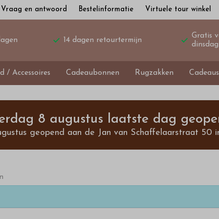
Vraag en antwoord
Bestelinformatie
Virtuele tour winkel
Gratis 
dagen
14 dagen retourtermijn
dinsdag
d / Accessoires
Cadeaubonnen
Rugzakken
Cadeaus
terdag 8 augustus laatste dag geope
ugustus geopend aan de Jan van Schaffelaarstraat 50 i
n