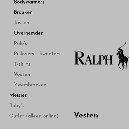
hoge
Bodywarmers
Broeken
kwaliteit
Jassen
in
Overhemden
Polo's
onze
Pullovers - Sweaters
webshop
T-shirts
Vesten
Zwembroeken
Meisjes
Baby's
Vesten
Outlet (alleen online)