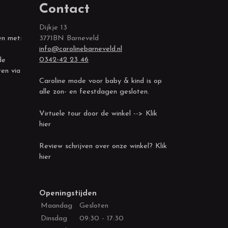
Contact
Dijkje 13
en met:
3771BN Barneveld
info@carolinebarneveld.nl
0342-42 23 46
de
ren via
Caroline mode voor baby & kind is op
alle zon- en feestdagen gesloten.
Virtuele tour door de winkel --> Klik
hier
Review schrijven over onze winkel? Klik
hier
Openingstijden
Maandag
Gesloten
Dinsdag
09:30 - 17:30