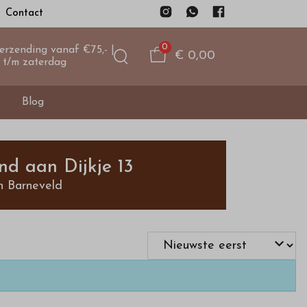
Contact
0
verzending vanaf €75,- |
€ 0,00
 t/m zaterdag
Blog
nd aan Dijkje 13
n Barneveld