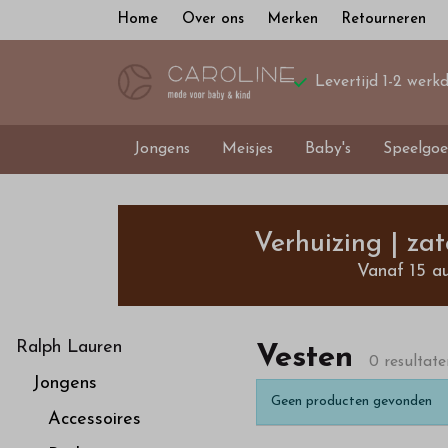
Home
Over ons
Merken
Retourneren
Levertijd 1-2 werk
Jongens
Meisjes
Baby's
Speelgoe
Vesten
-
Verhuizing | za
Vanaf 15 a
Bestel
kinderkleding
Ralph Lauren
Vesten
0 resultate
Jongens
van
Geen producten gevonden
Accessoires