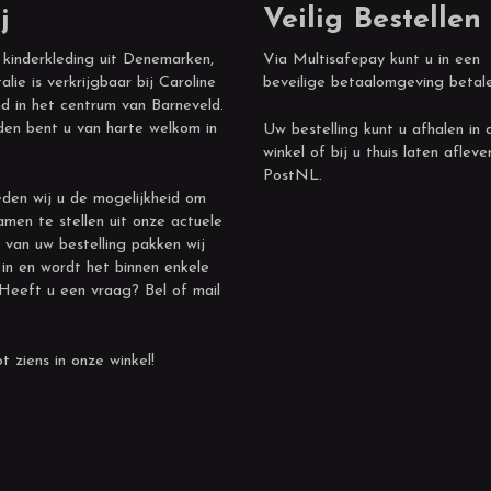
j
Veilig Bestellen
 kinderkleding uit Denemarken,
Via Multisafepay kunt u in een
alie is verkrijgbaar bij Caroline
beveilige betaalomgeving betal
d in het centrum van Barneveld.
den bent u van harte welkom in
Uw bestelling kunt u afhalen in 
winkel of bij u thuis laten afleve
PostNL.
den wij u de mogelijkheid om
amen te stellen uit onze actuele
 van uw bestelling pakken wij
 in en wordt het binnen enkele
 Heeft u een vraag? Bel of mail
t ziens in onze winkel!