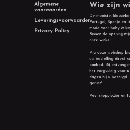
Footer
Algemene
Wie zijn wi
voorwaarden
De mooiste, klassieke
Leveringsvoorwaarden
Portugal, Spanje en It
mode voor baby & kin
Privacy Policy
Binnen de openingstij
onze winkel.
Via deze webshop bie
uw bestelling direct s
aanbod. Bij ontvangst
het zorgvuldig voor u
dagen bij u bezorgd.
gerust!
Veel shopplezier en to