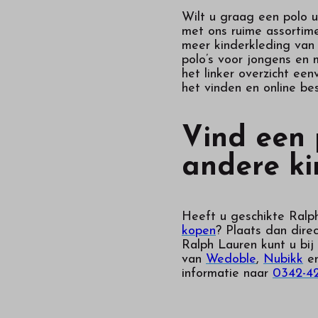
Wilt u graag een polo u
met ons ruime assortime
meer kinderkleding van 
polo’s voor jongens en m
het linker overzicht ee
het vinden en online be
Vind een 
andere ki
Heeft u geschikte Ralp
kopen
? Plaats dan dire
Ralph Lauren kunt u bij
van
Wedoble
,
Nubikk
e
informatie naar
0342-4