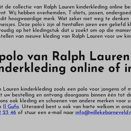
it de collectie van Ralph Lauren kinderkleding online b
nt. Wij hebben overhemden, T-shirts, jassen, ondergoed
dit hoogwaardige merk. Wat zeker niet weg te denken is
eisjes. Deze polo’s zijn al tientallen jaren een geliefd k
nvoudig op het kledingstuk dat u zoekt om op die manier
stellen van nieuwe kleding van Ralph Lauren voor uw kin
polo van Ralph Lauren
nderkleding online of i
h Lauren kinderkleding zoals een polo voor jongens of 
ct uw bestelling en ontvang doorgaans binnen één tot d
 ons ook kleding en schoenen van andere merken voor uw
n
Il Gufo
. Uiteraard bent u ook van harte welkom in onz
2 23 46
of stuur een e-mail naar
info@willekebarneveld.n