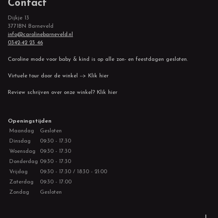
Contact
Dijkje 13
3771BN Barneveld
info@carolinebarneveld.nl
0342-42 23 46
Caroline mode voor baby & kind is op alle zon- en feestdagen gesloten.
Virtuele tour door de winkel --> Klik hier
Review schrijven over onze winkel? Klik hier
Openingstijden
Maandag
Gesloten
Dinsdag
09:30 - 17:30
Woensdag
09:30 - 17:30
Donderdag
09:30 - 17:30
Vrijdag
09:30 - 17:30 / 18:30 - 21:00
Zaterdag
09:30 - 17:00
Zondag
Gesloten