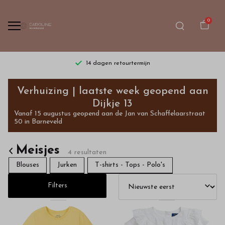
0
14 dagen retourtermijn
In
Verhuizing | laatste week geopend aan
onze
Dijkje 13
Vanaf 15 augustus geopend aan de Jan van Schaffelaarstraat
webshop
50 in Barneveld
vindt
Meisjes
4 resultaten
u
Blouses
Jurken
T-shirts - Tops - Polo's
luxe
Filters
meisjeskleding