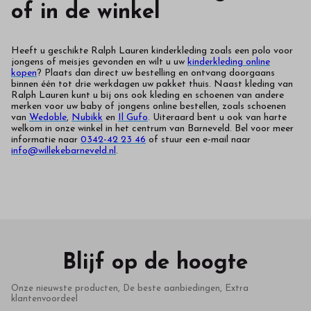
of in de winkel
Heeft u geschikte Ralph Lauren kinderkleding zoals een polo voor
jongens of meisjes gevonden en wilt u uw
kinderkleding online
kopen
? Plaats dan direct uw bestelling en ontvang doorgaans
binnen één tot drie werkdagen uw pakket thuis. Naast kleding van
Ralph Lauren kunt u bij ons ook kleding en schoenen van andere
merken voor uw baby of jongens online bestellen, zoals schoenen
van
Wedoble
,
Nubikk
en
Il Gufo
. Uiteraard bent u ook van harte
welkom in onze winkel in het centrum van Barneveld. Bel voor meer
informatie naar
0342-42 23 46
of stuur een e-mail naar
info@willekebarneveld.nl
.
Blijf op de hoogte
Onze nieuwste producten, De beste aanbiedingen, Extra
klantenvoordeel