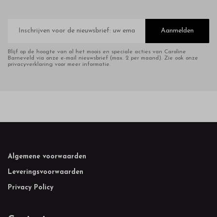
E-
mailadres
Aanmelden
Blijf op de hoogte van al het moois en speciale acties van Caroline
Barneveld via onze e-mail nieuwsbrief (max. 2 per maand). Zie ook onze
privacyverklaring voor meer informatie.
Footer
Algemene voorwaarden
Leveringsvoorwaarden
Privacy Policy