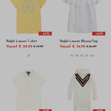
-
Bestel
kinderkleding
van
-40%
-40%
Ralph Lauren T-shirt
Ralph Lauren Blouse/Top
hoge
Vanaf € 29,99
Vanaf € 74,99
€ 49,99
€ 124,99
kwaliteit
92
92 - 98 - 110 - 116 - 140
in
onze
webshop