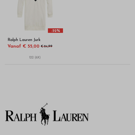
in
onze
webshop
-52%
Ralph Lauren Jurk
Vanaf € 55,00
€ 114,99
122 (6X)