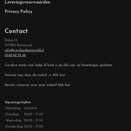
Leveringsvoorwaarden
Privacy Policy
Contact
Dijkje 13
3771BN Barneveld
info@carolinebarneveld.nl
0342-42 23 46
Caroline mode voor baby & kind is op alle zon- en feestdagen gesloten.
Virtuele tour door de winkel --> Klik hier
Review schrijven over onze winkel? Klik hier
Openingstijden
Maandag
Gesloten
Dinsdag
09:30 - 17:30
Woensdag
09:30 - 17:30
Donderdag
09:30 - 17:30