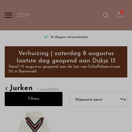
0
14 dagen retourtermijn
Jurken
Verhuizing | zaterdag 8 augustus
-
laatste dag geopend aan Dijkje 13
Vanaf 15 augustus geopend aan de Jan van Schaffelaarstraat
Bestel
50 in Barneveld
kinderkleding
Jurken
1 resultaten
van
Filters
hoge
kwaliteit