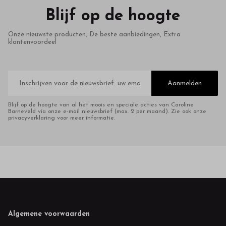
Blijf op de hoogte
Onze nieuwste producten, De beste aanbiedingen, Extra
klantenvoordeel
E-
mailadres
Aanmelden
Blijf op de hoogte van al het moois en speciale acties van Caroline
Barneveld via onze e-mail nieuwsbrief (max. 2 per maand). Zie ook onze
privacyverklaring voor meer informatie.
Footer
Algemene voorwaarden