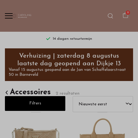
0
14 dagen retourtermijn
Accessoires
Verhuizing | zaterdag 8 augustus
-
laatste dag geopend aan Dijkje 13
Vanaf 15 augustus geopend aan de Jan van Schaffelaarstraat
Bestel
50 in Barneveld
kinderkleding
Accessoires
2 resultaten
van
Filters
hoge
kwaliteit