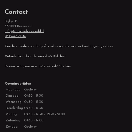
Contact
Dijkje 13
3771BN Barneveld
info@carolinebarneveld.nl
0342-42 23 46
Caroline mode voor baby & kind is op alle zon- en feestdagen gesloten.
Virtuele tour door de winkel --> Klik hier
Review schrijven over onze winkel? Klik hier
Openingstijden
Maandag
Gesloten
Dinsdag
09:30 - 17:30
Woensdag
09:30 - 17:30
Donderdag
09:30 - 17:30
Vrijdag
09:30 - 17:30 / 18:30 - 21:00
Zaterdag
09:30 - 17:00
Zondag
Gesloten