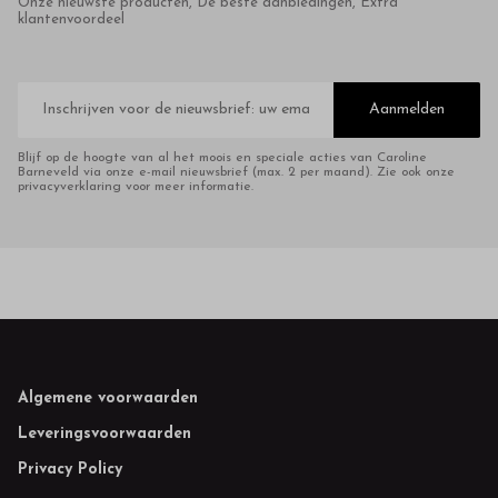
Onze nieuwste producten, De beste aanbiedingen, Extra
klantenvoordeel
E-
mailadres
Aanmelden
Blijf op de hoogte van al het moois en speciale acties van Caroline
Barneveld via onze e-mail nieuwsbrief (max. 2 per maand). Zie ook onze
privacyverklaring voor meer informatie.
Footer
Algemene voorwaarden
Leveringsvoorwaarden
Privacy Policy