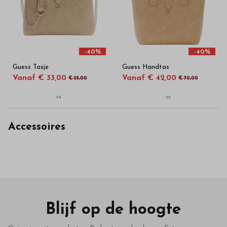
in
onze
webshop
-40%
-40%
Guess Tasje
Guess Handtas
Vanaf € 33,00
Vanaf € 42,00
€ 55,00
€ 70,00
xx
xx
Accessoires
Blijf op de hoogte