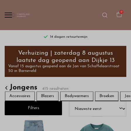
0
Gratis verzending vanaf €75,- | dinsdag t/m zaterdag
Shop
Verhuizing | zaterdag 8 augustus
bij
laatste dag geopend aan Dijkje 13
Vanaf 15 augustus geopend aan de Jan van Schaffelaarstraat
ons
50 in Barneveld
exclusieve
Jongens
415 resultaten
jongenskleding
Accessoires
Blazers
Bodywarmers
Broeken
Jas
van
Filters
de