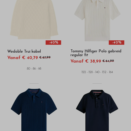
-40%
-40%
Tommy Hilfiger Polo gebreid
Wedoble Trui kabel
regular fit
Vanaf € 40,79
€ 67,99
Vanaf € 38,99
€ 64,99
80 - 86 - 98
122 - 128 - 140 - 152 - 164