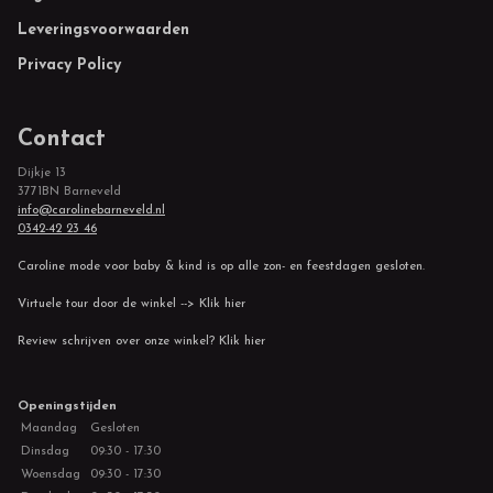
Leveringsvoorwaarden
Privacy Policy
Contact
Dijkje 13
3771BN Barneveld
info@carolinebarneveld.nl
0342-42 23 46
Caroline mode voor baby & kind is op alle zon- en feestdagen gesloten.
Virtuele tour door de winkel --> Klik hier
Review schrijven over onze winkel? Klik hier
Openingstijden
Maandag
Gesloten
Dinsdag
09:30 - 17:30
Woensdag
09:30 - 17:30