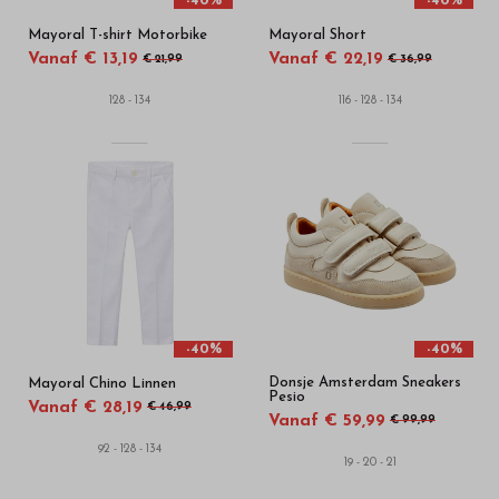
-40%
-40%
Mayoral T-shirt Motorbike
Mayoral Short
Vanaf € 13,19
Vanaf € 22,19
€ 21,99
€ 36,99
128 - 134
116 - 128 - 134
-40%
-40%
Donsje Amsterdam Sneakers
Mayoral Chino Linnen
Pesio
Vanaf € 28,19
€ 46,99
Vanaf € 59,99
€ 99,99
92 - 128 - 134
19 - 20 - 21