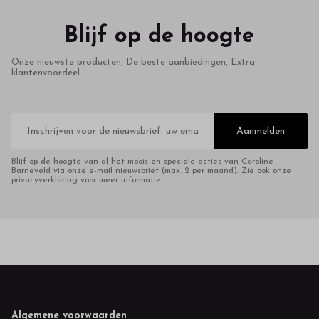
Blijf op de hoogte
Onze nieuwste producten, De beste aanbiedingen, Extra
klantenvoordeel
E-
mailadres
Aanmelden
Blijf op de hoogte van al het moois en speciale acties van Caroline
Barneveld via onze e-mail nieuwsbrief (max. 2 per maand). Zie ook onze
privacyverklaring voor meer informatie.
Footer
Algemene voorwaarden