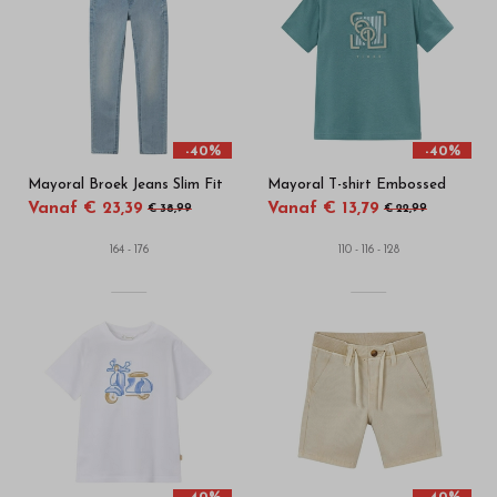
beste
merken
-
Bestel
-40%
-40%
Mayoral Broek Jeans Slim Fit
Mayoral T-shirt Embossed
kinderkleding
Vanaf € 23,39
Vanaf € 13,79
€ 38,99
€ 22,99
van
164 - 176
110 - 116 - 128
hoge
kwaliteit
in
onze
webshop