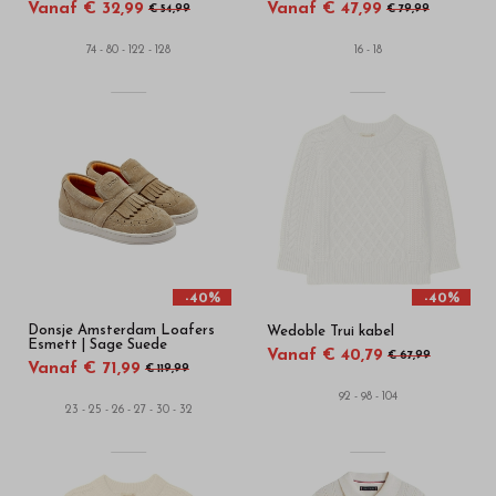
Vanaf € 32,99
Vanaf € 47,99
€ 54,99
€ 79,99
74 - 80 - 122 - 128
16 - 18
-40%
-40%
Donsje Amsterdam Loafers
Wedoble Trui kabel
Esmett | Sage Suede
Vanaf € 40,79
€ 67,99
Vanaf € 71,99
€ 119,99
92 - 98 - 104
23 - 25 - 26 - 27 - 30 - 32