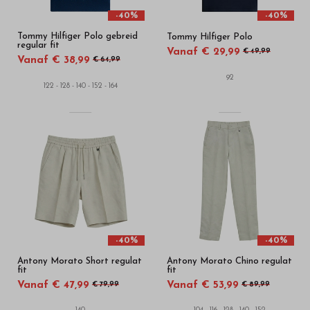
-40%
-40%
Tommy Hilfiger Polo gebreid
Tommy Hilfiger Polo
regular fit
Vanaf € 29,99
€ 49,99
Vanaf € 38,99
€ 64,99
92
122 - 128 - 140 - 152 - 164
-40%
-40%
Antony Morato Short regulat
Antony Morato Chino regulat
fit
fit
Vanaf € 47,99
Vanaf € 53,99
€ 79,99
€ 89,99