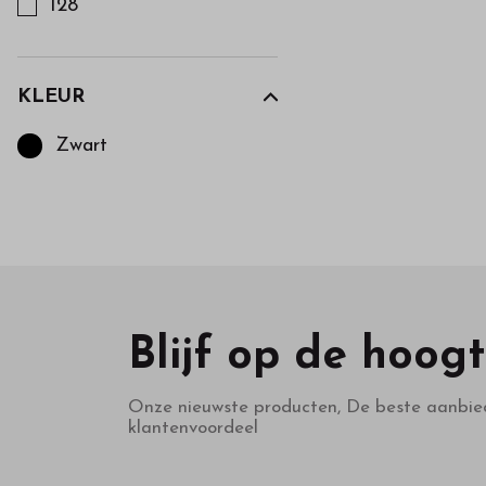
128
KLEUR
Kies een Kleur om op te filteren
Zwart
Blijf op de hoog
Onze nieuwste producten, De beste aanbie
klantenvoordeel