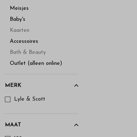
Meisjes
Baby's
Kaarten
Accessoires
Bath & Beauty
Outlet (alleen online)
MERK
Kies een Merk om op te filteren
Lyle & Scott
MAAT
Kies een Maat om op te filteren