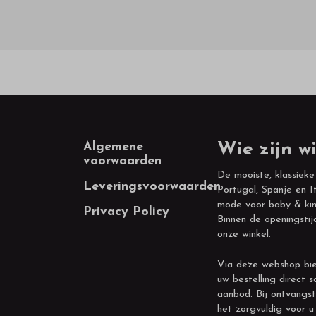
Footer
Algemene
Wie zijn wi
voorwaarden
De mooiste, klassieke
Leveringsvoorwaarden
Portugal, Spanje en It
mode voor baby & kin
Privacy Policy
Binnen de openingstij
onze winkel.
Via deze webshop bie
uw bestelling direct s
aanbod. Bij ontvangst
het zorgvuldig voor u