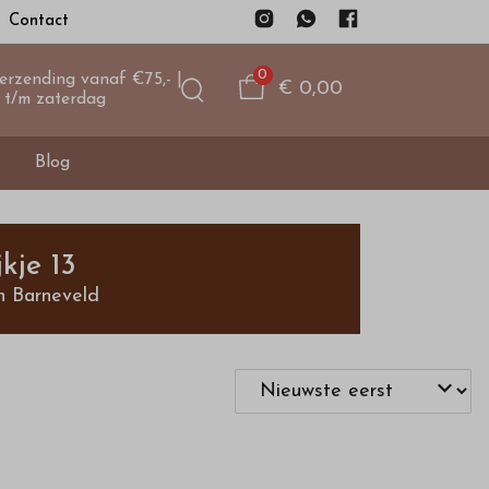
Contact
0
verzending vanaf €75,- |
€ 0,00
 t/m zaterdag
Blog
kje 13
n Barneveld