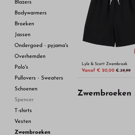
hoge
Blazers
Bodywarmers
kwaliteit
Broeken
in
Jassen
Ondergoed - pyjama's
onze
Overhemden
Lyle & Scott Zwembroek
webshop
Polo's
Vanaf € 20,00
€ 39,99
Pullovers - Sweaters
Schoenen
Zwembroeken
Spencer
T-shirts
Vesten
Zwembroeken