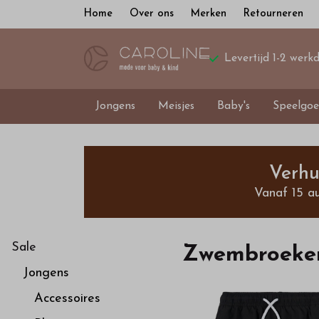
Home
Over ons
Merken
Retourneren
Levertijd 1-2 werk
Jongens
Meisjes
Baby's
Speelgoe
Zwembroeken
-
Verhu
Vanaf 15 a
Bestel
kinderkleding
Sale
Zwembroeke
Jongens
van
Accessoires