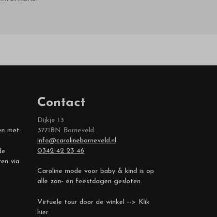
Contact
Dijkje 13
en met:
3771BN Barneveld
info@carolinebarneveld.nl
0342-42 23 46
de
ren via
Caroline mode voor baby & kind is op
alle zon- en feestdagen gesloten.
Virtuele tour door de winkel --> Klik
hier