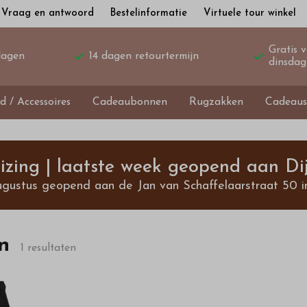
Vraag en antwoord
Bestelinformatie
Virtuele tour winkel
Gratis 
dagen
14 dagen retourtermijn
dinsdag
d / Accessoires
Cadeaubonnen
Rugzakken
Cadeaus
izing | laatste week geopend aan Dij
ugustus geopend aan de Jan van Schaffelaarstraat 50 i
n
1 resultaten