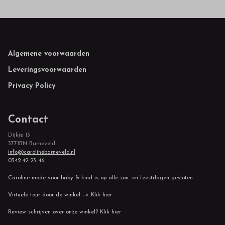
Footer
Algemene voorwaarden
Leveringsvoorwaarden
Privacy Policy
Contact
Dijkje 13
3771BN Barneveld
info@carolinebarneveld.nl
0342-42 23 46
Caroline mode voor baby & kind is op alle zon- en feestdagen gesloten.
Virtuele tour door de winkel --> Klik hier
Review schrijven over onze winkel? Klik hier