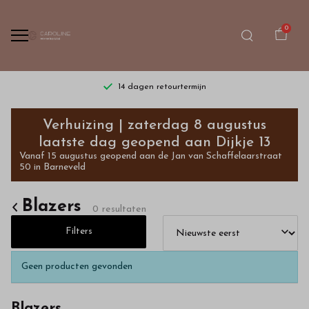
0
14 dagen retourtermijn
Blazers
Verhuizing | zaterdag 8 augustus
-
laatste dag geopend aan Dijkje 13
Vanaf 15 augustus geopend aan de Jan van Schaffelaarstraat
Bestel
50 in Barneveld
kinderkleding
Blazers
0 resultaten
van
Filters
hoge
Geen producten gevonden
kwaliteit
Blazers