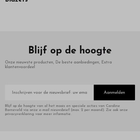
in
onze
webshop
Blijf op de hoogte
Onze nieuwste producten, De beste aanbiedingen, Extra
klantenvoordeel
E-
mailadres
Aanmelden
Blijf op de hoogte van al het moois en speciale acties van Caroline
Barneveld via onze e-mail nieuwsbrief (max. 2 per maand). Zie ook onze
privacyverklaring voor meer informatie.