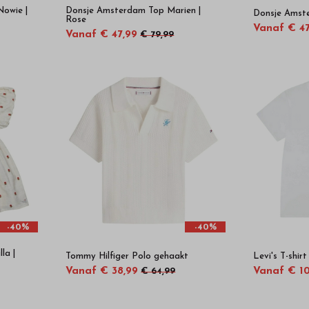
owie |
Donsje Amsterdam Top Marien |
Donsje Amste
Rose
Vanaf € 47
Vanaf € 47,99
€ 79,99
-40%
-40%
la |
Tommy Hilfiger Polo gehaakt
Levi's T-shirt
Vanaf € 38,99
Vanaf € 10
€ 64,99