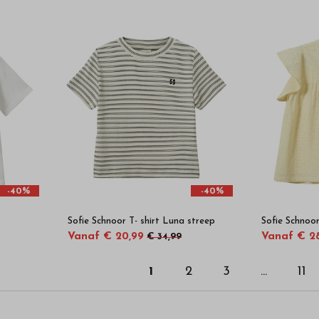
-40%
-40%
Sofie Schnoor T- shirt Luna streep
Sofie Schnoo
Vanaf € 20,99
Vanaf € 2
€ 34,99
1
2
3
...
11