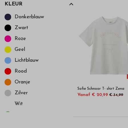
KLEUR
Kies een Kleur om op te filteren
Donkerblauw
Zwart
Roze
Geel
Lichtblauw
Rood
Oranje
Sofie Schnoor T- shirt Zena
Zilver
Vanaf € 20,99
€ 34,99
Wit
Groen
Kobalt