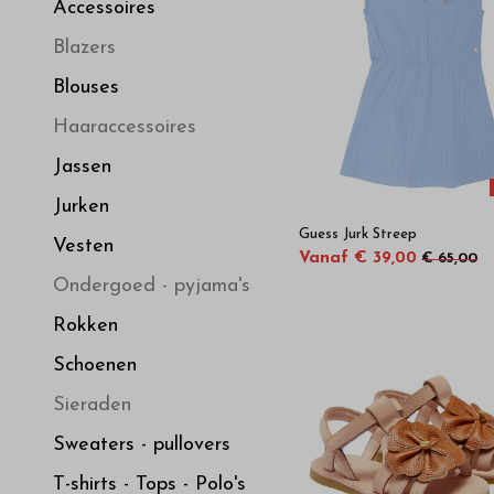
luxe
Accessoires
Blazers
meisjeskleding
Blouses
-
Haaraccessoires
Jassen
Bestel
Jurken
Guess Jurk Streep
kinderkleding
Vesten
Vanaf € 39,00
€ 65,00
Ondergoed - pyjama's
van
Rokken
hoge
Schoenen
Sieraden
kwaliteit
Sweaters - pullovers
T-shirts - Tops - Polo's