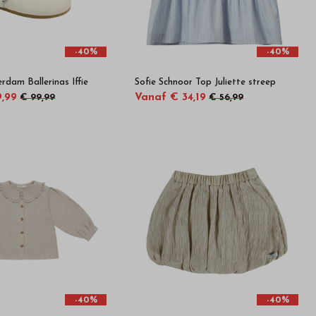
-40%
-40%
rdam Ballerinas Iffie
Sofie Schnoor Top Juliette streep
9,99
Vanaf € 34,19
€ 99,99
€ 56,99
-40%
-40%