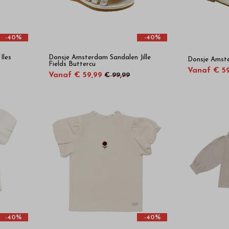
-40%
-40%
Iles
Donsje Amsterdam Sandalen Jille
Donsje Amste
Fields Buttercu
Vanaf € 5
Vanaf € 59,99
€ 99,99
-40%
-40%