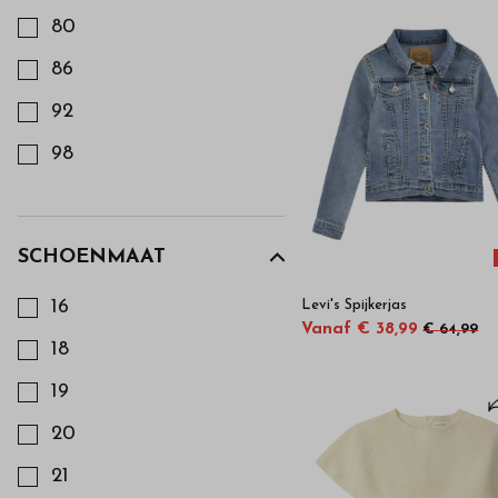
Atlanta Mocassins
80
Il Gufo
86
Tommy Hilfiger
92
Paz Rodriguez
98
Tartine et Chocolat
104
Còndor
110
SCHOENMAAT
Scapa
Kies een Schoenmaat om op te filteren
116
16
Levi's Spijkerjas
Falke
122
Vanaf € 38,99
€ 64,99
18
Ralph Lauren
128
19
Polo Ralph Lauren
134
Footwear
20
140
21
152