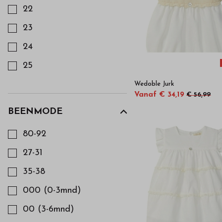
22
164
23
170
24
176
25
188
26
Wedoble Jurk
Vanaf € 34,19
€ 56,99
27
BEENMODE
Kies een Beenmode om op te filteren
28
80-92
29
27-31
30
35-38
31
000 (0-3mnd)
32
00 (3-6mnd)
33