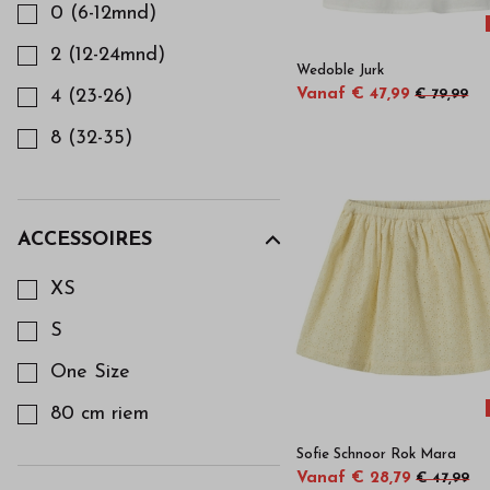
0 (6-12mnd)
34
2 (12-24mnd)
35
Wedoble Jurk
4 (23-26)
Vanaf € 47,99
€ 79,99
36
8 (32-35)
37
98-104
38
110-116
39
ACCESSOIRES
Kies een Accessoires om op te filteren
122-128
40
XS
134-146
S
152-164
One Size
170-176
80 cm riem
Sofie Schnoor Rok Mara
Vanaf € 28,79
€ 47,99