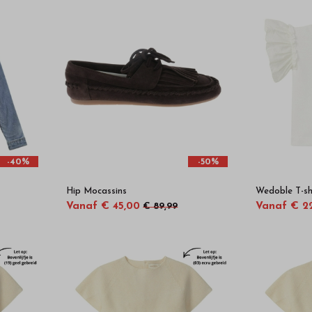
-40%
-50%
Hip Mocassins
Wedoble T-shi
Vanaf € 45,00
Vanaf € 22
€ 89,99