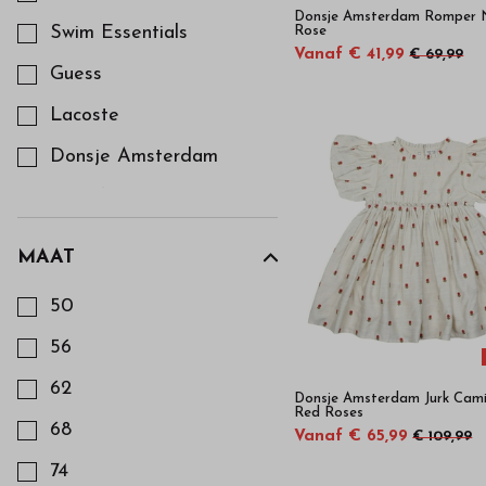
Donsje Amsterdam Romper N
Swim Essentials
Rose
Vanaf € 41,99
€ 69,99
Guess
Lacoste
Donsje Amsterdam
Abel & Lula
Michael Kors
MAAT
Kies een Maat om op te filteren
Elsy
50
Nubikk
56
Wedoble
62
Donsje Amsterdam Jurk Camil
Mayoral
Red Roses
68
Vanaf € 65,99
€ 109,99
Tommy Hilfiger
Footwear
74