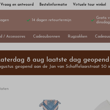
Vraag en antwoord
Bestelinformatie
Virtuele tour winkel
Gratis 
dagen
14 dagen retourtermijn
dinsdag
d / Accessoires
Cadeaubonnen
Rugzakken
Cadeaus
 zaterdag 8 aug laatste dag geopend 
ugustus geopend aan de Jan van Schaffelaarstraat 50 i
taten