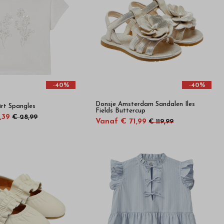
-40%
-40%
Donsje Amsterdam Sandalen Iles
irt Spangles
Fields Buttercup
,39
€ 28,99
Vanaf € 71,99
€ 119,99