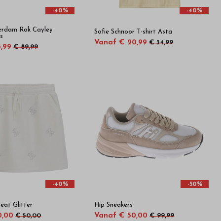
-40%
-40%
erdam Rok Cayley
Sofie Schnoor T-shirt Asta
s
Vanaf € 20,99
€ 34,99
,99
€ 89,99
-40%
-50%
eat Glitter
Hip Sneakers
0,00
Vanaf € 50,00
€ 50,00
€ 99,99