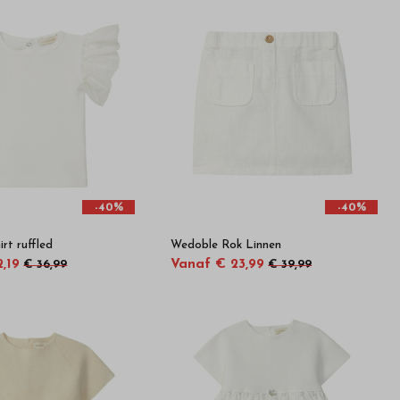
-40%
-40%
rt ruffled
Wedoble Rok Linnen
,19
Vanaf € 23,99
€ 36,99
€ 39,99