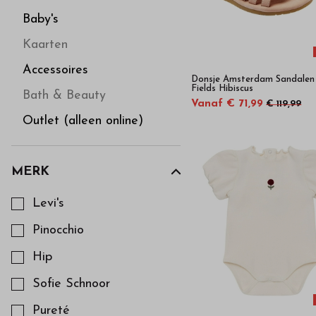
in
Baby's
onze
Kaarten
webshop
Accessoires
Donsje Amsterdam Sandalen 
Fields Hibiscus
Bath & Beauty
Vanaf € 71,99
€ 119,99
Outlet (alleen online)
MERK
Kies een Merk om op te filteren
Levi's
Pinocchio
Hip
Sofie Schnoor
Pureté