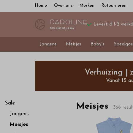
Home
Over ons
Merken
Retourneren
Levertijd 1-2 werk
Jongens
Meisjes
Baby's
Speelgoe
In
onze
Verhuizing |
Vanaf 15 a
webshop
vindt
Sale
Meisjes
366 resul
Jongens
u
Meisjes