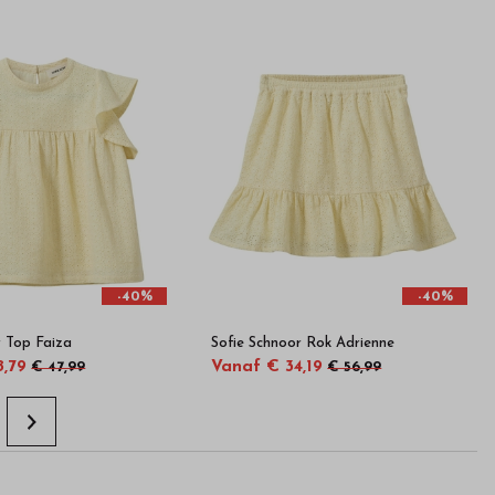
-40%
-40%
r Top Faiza
Sofie Schnoor Rok Adrienne
8,79
Vanaf € 34,19
€ 47,99
€ 56,99