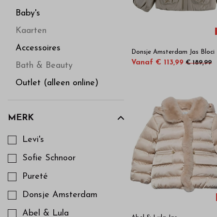
Baby's
Kaarten
Accessoires
Donsje Amsterdam Jas Bloci
Vanaf € 113,99
€ 189,99
Bath & Beauty
Outlet (alleen online)
MERK
Kies een Merk om op te filteren
Levi's
Sofie Schnoor
Pureté
Donsje Amsterdam
Abel & Lula