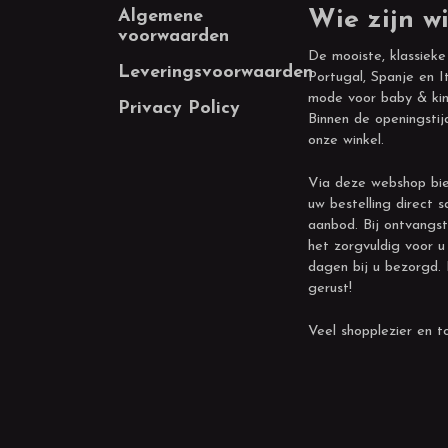
Footer
Algemene
Wie zijn wi
voorwaarden
De mooiste, klassieke
Leveringsvoorwaarden
Portugal, Spanje en It
mode voor baby & kin
Privacy Policy
Binnen de openingstij
onze winkel.
Via deze webshop bie
uw bestelling direct s
aanbod. Bij ontvangst
het zorgvuldig voor u
dagen bij u bezorgd.
gerust!
Veel shopplezier en to