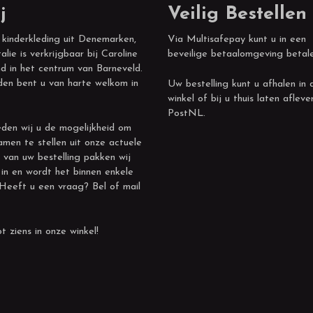
j
Veilig Bestellen
 kinderkleding uit Denemarken,
Via Multisafepay kunt u in een
alie is verkrijgbaar bij Caroline
beveilige betaalomgeving betal
d in het centrum van Barneveld.
den bent u van harte welkom in
Uw bestelling kunt u afhalen in 
winkel of bij u thuis laten afleve
PostNL.
den wij u de mogelijkheid om
amen te stellen uit onze actuele
 van uw bestelling pakken wij
 in en wordt het binnen enkele
 Heeft u een vraag? Bel of mail
t ziens in onze winkel!