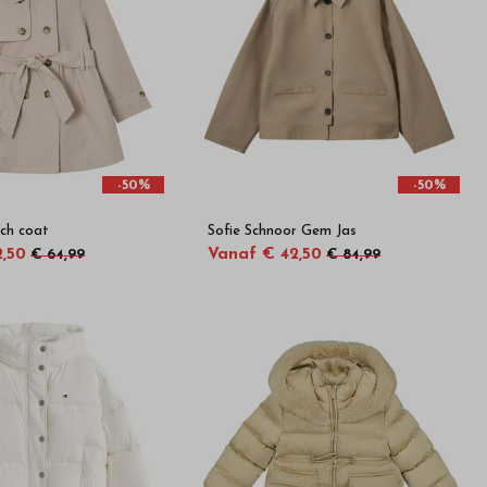
-50%
-50%
ch coat
Sofie Schnoor Gem Jas
2,50
Vanaf € 42,50
€ 64,99
€ 84,99