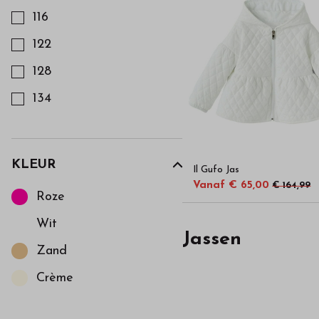
116
122
128
134
140
152
KLEUR
Il Gufo Jas
Kies een Kleur om op te filteren
164
Vanaf € 65,00
€ 164,99
Roze
176
Wit
Jassen
Zand
Crème