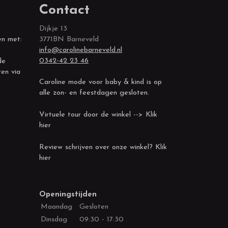
Contact
Dijkje 13
en met:
3771BN Barneveld
info@carolinebarneveld.nl
0342-42 23 46
de
ren via
Caroline mode voor baby & kind is op
alle zon- en feestdagen gesloten.
Virtuele tour door de winkel --> Klik
hier
Review schrijven over onze winkel? Klik
hier
Openingstijden
Maandag
Gesloten
Dinsdag
09:30 - 17:30