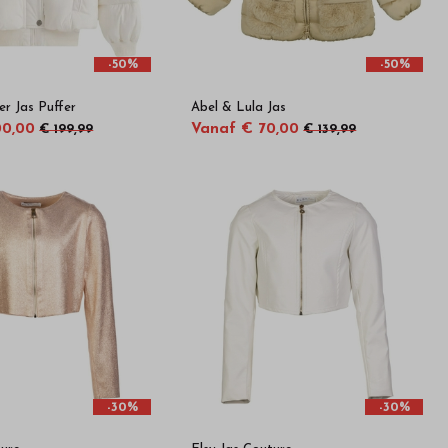
-50%
-50%
er Jas Puffer
Abel & Lula Jas
00,00
Vanaf € 70,00
€ 199,99
€ 139,99
-30%
-30%