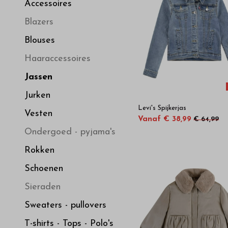
hoge
Accessoires
Blazers
kwaliteit
Blouses
in
Haaraccessoires
Jassen
onze
Jurken
Levi's Spijkerjas
webshop
Vesten
Vanaf € 38,99
€ 64,99
Ondergoed - pyjama's
Rokken
Schoenen
Sieraden
Sweaters - pullovers
T-shirts - Tops - Polo's