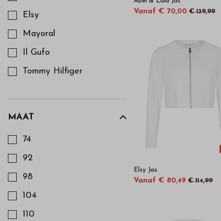
Abel & Lula Jas
Vanaf € 70,00
€ 139,99
Elsy
Mayoral
Il Gufo
Tommy Hilfiger
Tartine et Chocolat
MAAT
Kies een Maat om op te filteren
74
92
Elsy Jas
98
Vanaf € 80,49
€ 114,99
104
110