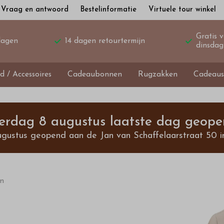
Vraag en antwoord
Bestelinformatie
Virtuele tour winkel
Gratis 
dagen
14 dagen retourtermijn
dinsdag
d / Accessoires
Cadeaubonnen
Rugzakken
Cadeaus
terdag 8 augustus laatste dag geope
ugustus geopend aan de Jan van Schaffelaarstraat 50 i
en