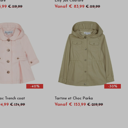
ture
Elsy Jas Couture
3,99
Vanaf € 83,99
€ 119,99
€ 119,99
-40%
-30%
hoc Trench coat
Tartine et Choc Parka
4,99
Vanaf € 153,99
€ 174,99
€ 219,99