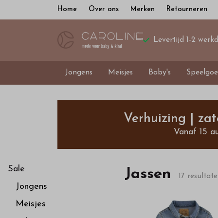
Home
Over ons
Merken
Retourneren
Levertijd 1-2 werk
Jongens
Meisjes
Baby's
Speelgoe
Jassen
-
Verhuizing | za
Vanaf 15 a
Bestel
kinderkleding
Sale
Jassen
17 resultat
Jongens
van
Meisjes