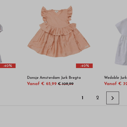
-40%
-40%
Donsje Amsterdam Jurk Bregta
Wedoble Jurk
Vanaf € 65,99
Vanaf € 3
€ 109,99
1
2