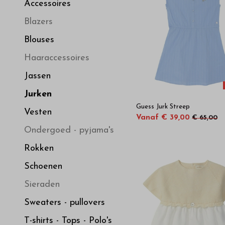
hoge
Accessoires
Blazers
kwaliteit
Blouses
in
Haaraccessoires
Jassen
onze
Jurken
Guess Jurk Streep
webshop
Vesten
Vanaf € 39,00
€ 65,00
Ondergoed - pyjama's
Rokken
Schoenen
Sieraden
Sweaters - pullovers
T-shirts - Tops - Polo's