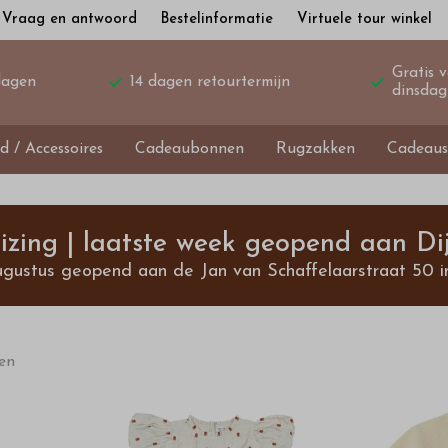
Vraag en antwoord
Bestelinformatie
Virtuele tour winkel
Gratis 
dagen
14 dagen retourtermijn
dinsdag
d / Accessoires
Cadeaubonnen
Rugzakken
Cadeaus
izing | laatste week geopend aan Dij
ugustus geopend aan de Jan van Schaffelaarstraat 50 i
ten