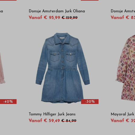
na
Donsje Amsterdam Jurk Oliana
Donsje Amste
Vanaf € 95,99
Vanaf € 8
€ 159,99
-40%
-30%
Tommy Hilfiger Jurk Jeans
Mayoral Jur
Vanaf € 59,49
Vanaf € 32
€ 84,99