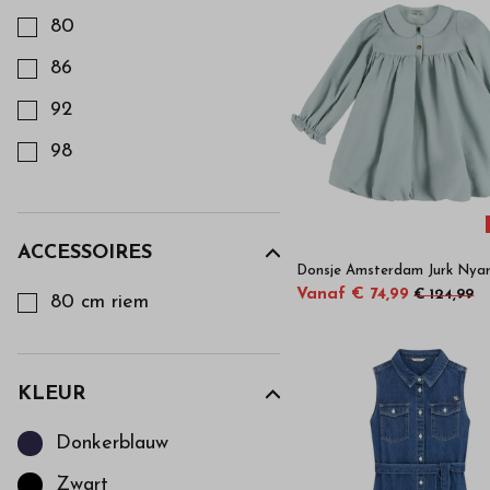
80
86
92
98
104
110
ACCESSOIRES
Donsje Amsterdam Jurk Nyar
Kies een Accessoires om op te filteren
116
Vanaf € 74,99
€ 124,99
80 cm riem
122
128
KLEUR
134
Kies een Kleur om op te filteren
140
Donkerblauw
152
Zwart