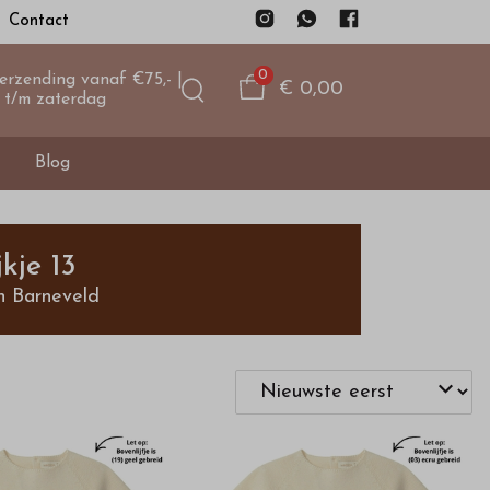
Contact
0
verzending vanaf €75,- |
€ 0,00
 t/m zaterdag
Blog
kje 13
n Barneveld