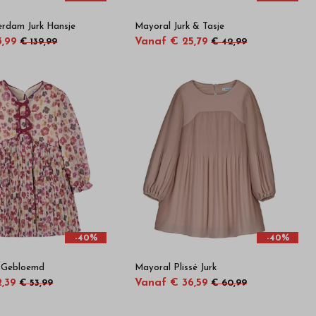
rdam Jurk Hansje
Mayoral Jurk & Tasje
3,99
Vanaf € 25,79
€ 139,99
€ 42,99
-40%
-40%
k Gebloemd
Mayoral Plissé Jurk
,39
Vanaf € 36,59
€ 53,99
€ 60,99