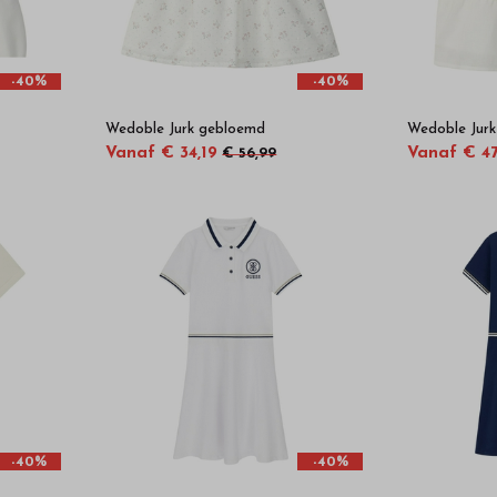
-40%
-40%
Wedoble Jurk gebloemd
Wedoble Jurk
Vanaf € 34,19
Vanaf € 47
€ 56,99
-40%
-40%