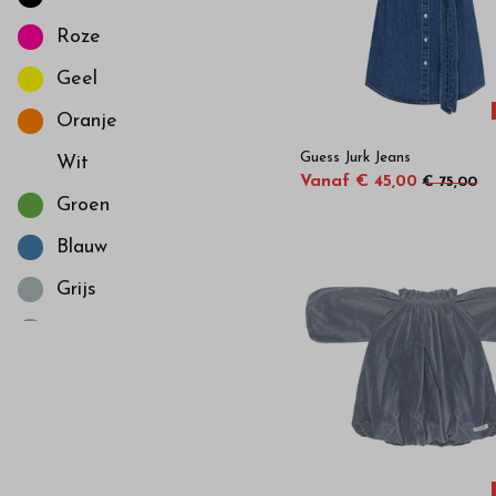
164
Roze
176
Geel
Oranje
Guess Jurk Jeans
Wit
Vanaf € 45,00
€ 75,00
Groen
Blauw
Grijs
Oud-roze
Crème