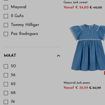
Guess Jurk sweat
Mayoral
Vanaf € 24,00
€ 40,00
Il Gufo
Tommy Hilfiger
Paz Rodriguez
Scapa
Ralph Lauren
MAAT
Kies een Maat om op te filteren
50
56
Mayoral Jurk jeans
62
Vanaf € 30,59
€ 50,99
68
74