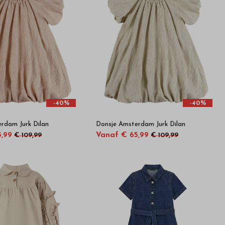
-40%
-40%
rdam Jurk Dilan
Donsje Amsterdam Jurk Dilan
5,99
Vanaf € 65,99
€ 109,99
€ 109,99