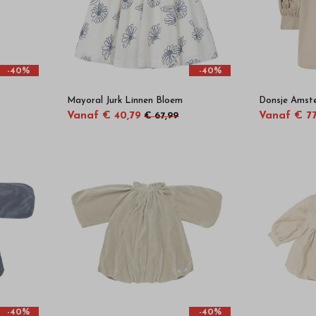
-40%
-40%
Mayoral Jurk Linnen Bloem
Donsje Amst
Vanaf € 40,79
Vanaf € 77
€ 67,99
-40%
-40%