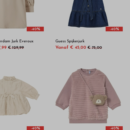
-40%
-40%
erdam Jurk Everoux
Guess Spijkerjurk
,99
Vanaf € 45,00
€ 129,99
€ 75,00
-40%
-40%