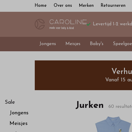
Home
Over ons
Merken
Retourneren
Levertijd 1-2 werk
Jongens
Meisjes
Baby's
Speelgoe
Jurken
-
Verhu
Vanaf 15 a
Bestel
kinderkleding
Sale
Jurken
60 resulta
Jongens
van
Meisjes