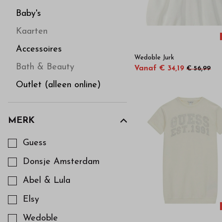
Baby's
Kaarten
Accessoires
Wedoble Jurk
Bath & Beauty
Vanaf € 34,19
€ 56,99
Outlet (alleen online)
MERK
Kies een Merk om op te filteren
Guess
Donsje Amsterdam
Abel & Lula
Elsy
Wedoble